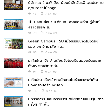
นิติศาสตร์ ม.ทักษิณ น้อมรำลึกวันรพี จุดประกาย
อุดมการณ์นักกฎห...
42
7 ส.ค. 69
11 ปี ศิลปศึกษา ม.ทักษิณ จากห้องเรียนสู่พื้นที่
สร้างสรรค์ ส่...
79
7 ส.ค. 69
Green Campus TSU เมื่อธรรมชาติไม่ได้อยู่
รอบ มหาวิทยาลัย แต่...
98
6 ส.ค. 69
ม.ทักษิณ เปิดบ้านต้อนรับโรงเรียนอุบลรัตนราช
กัญญาราชวิทยาลัย ...
94
6 ส.ค. 69
ม.ทักษิณ เคียงข้างพนักงานในช่วงเวลาสำคัญ
ของครอบครัว เพิ่มสิท...
349
5 ส.ค. 69
นิทรรศการ ศิลปกรรมร่วมสมัยของศิลปินรุ่นเยาว์
ครั้งที่ 41 พื้...