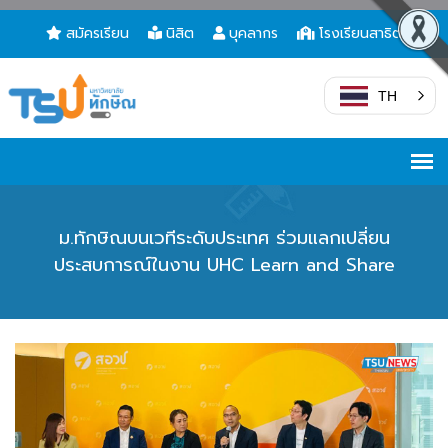
สมัครเรียน
นิสิต
บุคลากร
โรงเรียนสาธิต
TH
ม.ทักษิณบนเวทีระดับประเทศ ร่วมแลกเปลี่ยน
ประสบการณ์ในงาน UHC Learn and Share