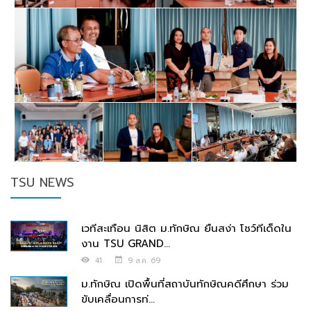
TSU NEWS
เวทีสะเทือน นิสิต ม.ทักษิณ ยืนสง่า โชว์ทีเด็ดใน
งาน TSU GRAND...
41
9 ส.ค. 69
ม.ทักษิณ เปิดพื้นที่สถาบันทักษิณคดีศึกษา ร่วม
ขับเคลื่อนการท่...