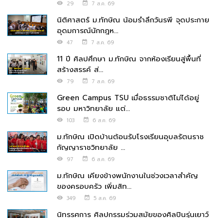
29
7 ส.ค. 69
นิติศาสตร์ ม.ทักษิณ น้อมรำลึกวันรพี จุดประกาย
อุดมการณ์นักกฎห...
47
7 ส.ค. 69
11 ปี ศิลปศึกษา ม.ทักษิณ จากห้องเรียนสู่พื้นที่
สร้างสรรค์ ส่...
79
7 ส.ค. 69
Green Campus TSU เมื่อธรรมชาติไม่ได้อยู่
รอบ มหาวิทยาลัย แต่...
103
6 ส.ค. 69
ม.ทักษิณ เปิดบ้านต้อนรับโรงเรียนอุบลรัตนราช
กัญญาราชวิทยาลัย ...
97
6 ส.ค. 69
ม.ทักษิณ เคียงข้างพนักงานในช่วงเวลาสำคัญ
ของครอบครัว เพิ่มสิท...
349
5 ส.ค. 69
นิทรรศการ ศิลปกรรมร่วมสมัยของศิลปินรุ่นเยาว์