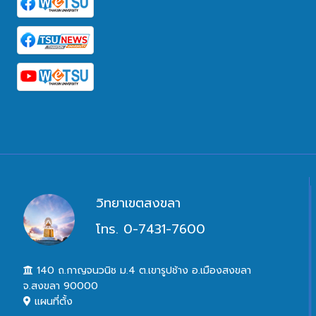
วิทยาเขตสงขลา
โทร. 0-7431-7600
140 ถ.กาญจนวนิช ม.4 ต.เขารูปช้าง อ.เมืองสงขลา
จ.สงขลา 90000
แผนที่ตั้ง