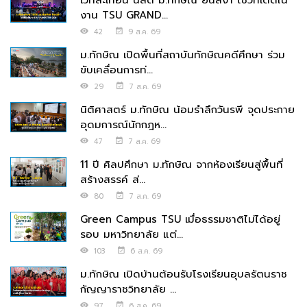
เวทีสะเทือน นิสิต ม.ทักษิณ ยืนสง่า โชว์ทีเด็ดใน
งาน TSU GRAND...
42
9 ส.ค. 69
ม.ทักษิณ เปิดพื้นที่สถาบันทักษิณคดีศึกษา ร่วม
ขับเคลื่อนการท่...
29
7 ส.ค. 69
นิติศาสตร์ ม.ทักษิณ น้อมรำลึกวันรพี จุดประกาย
อุดมการณ์นักกฎห...
47
7 ส.ค. 69
11 ปี ศิลปศึกษา ม.ทักษิณ จากห้องเรียนสู่พื้นที่
สร้างสรรค์ ส่...
80
7 ส.ค. 69
Green Campus TSU เมื่อธรรมชาติไม่ได้อยู่
รอบ มหาวิทยาลัย แต่...
103
6 ส.ค. 69
ม.ทักษิณ เปิดบ้านต้อนรับโรงเรียนอุบลรัตนราช
กัญญาราชวิทยาลัย ...
97
6 ส.ค. 69