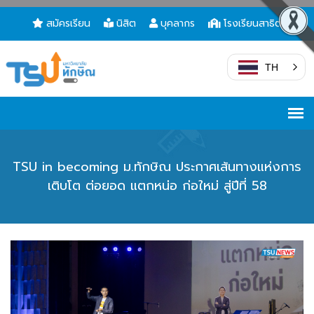
สมัครเรียน
นิสิต
บุคลากร
โรงเรียนสาธิต
TH
TSU in becoming ม.ทักษิณ ประกาศเส้นทางแห่งการ
เติบโต ต่อยอด แตกหน่อ ก่อใหม่ สู่ปีที่ 58