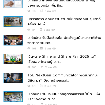
ม.ทักษิณ เคียงข้างพนักงานในช่วงเวลาสำคัญ
ของครอบครัว เพิ่มสิท...
339
5 ส.ค. 69
นิทรรศการ ศิลปกรรมร่วมสมัยของศิลปินรุ่นเยาว์
ครั้งที่ 41 พื้...
114
3 ส.ค. 69
ม.ทักษิณ จับมือเซี่ยงไฮ จัดตั้งศูนย์นานาชาติด้าน
วิทยาการแมลง...
163
2 ส.ค. 69
เฉิด-ฉาย Shine and Share Fair 2026 เวที
เชื่อมองค์ความรู้ ม.ท...
166
31 ก.ค. 69
TSU NextGen Communicator พัฒนาทักษะ
นิสิต ม.ทักษิณ สร้างสรรค์...
171
31 ก.ค. 69
ม.ทักษิณ รับประเมินหลักสูตรกิจกรรมบำบัด แห่ง
แรกของภาคใต้ ก้า...
179
31 ก.ค. 69