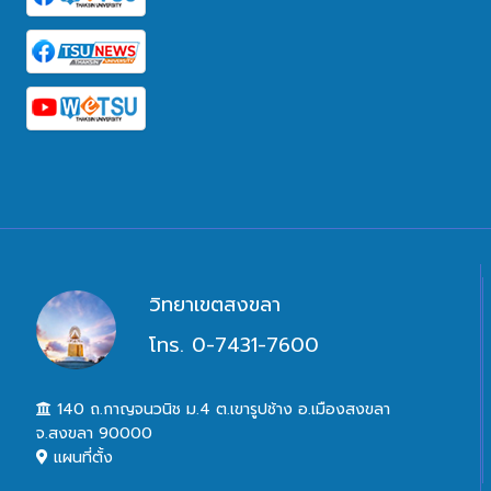
วิทยาเขตสงขลา
โทร. 0-7431-7600
140 ถ.กาญจนวนิช ม.4 ต.เขารูปช้าง อ.เมืองสงขลา
จ.สงขลา 90000
แผนที่ตั้ง