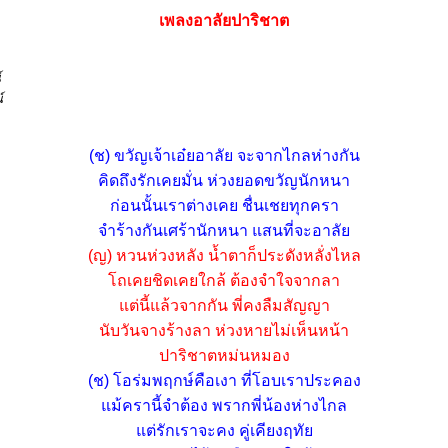
เพลงอาลัยปาริชาต
์
์
(ช) ขวัญเจ้าเอ๋ยอาลัย จะจากไกลห่างกัน
คิดถึงรักเคยมั่น ห่วงยอดขวัญนักหนา
ก่อนนั้นเราต่างเคย ชื่นเชยทุกครา
จำร้างกันเศร้านักหนา แสนที่จะอาลัย
(ญ) หวนห่วงหลัง น้ำตาก็ประดังหลั่งไหล
โถเคยชิดเคยใกล้ ต้องจำใจจากลา
แต่นี้แล้วจากกัน พี่คงลืมสัญญา
นับวันจางร้างลา ห่วงหายไม่เห็นหน้า
ปาริชาตหม่นหมอง
(ช) โอร่มพฤกษ์คือเงา ที่โอบเราประคอง
แม้ครานี้จำต้อง พรากพี่น้องห่างไกล
แต่รักเราจะคง คู่เคียงฤทัย