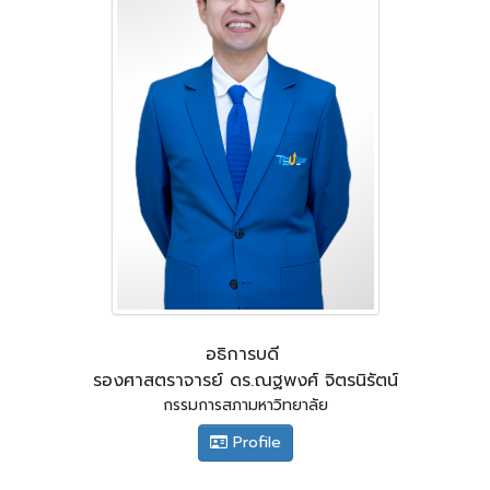
อธิการบดี
รองศาสตราจารย์ ดร.ณฐพงศ์ จิตรนิรัตน์
กรรมการสภามหาวิทยาลัย
Profile