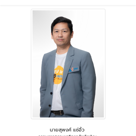
นายสุพงค์ แซ่อิ้ว