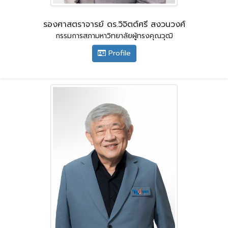
รองศาสตราจารย์ ดร.วิจิตต์ศรี สงวนวงศ์
กรรมการสภามหาวิทยาลัยผู้ทรงคุณวุฒิ
Profile