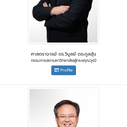
ศาสตราจารย์ ดร.วิบูลย์ ตระกูลฮุ้น
กรรมการสภามหาวิทยาลัยผู้ทรงคุณวุฒิ
Profile