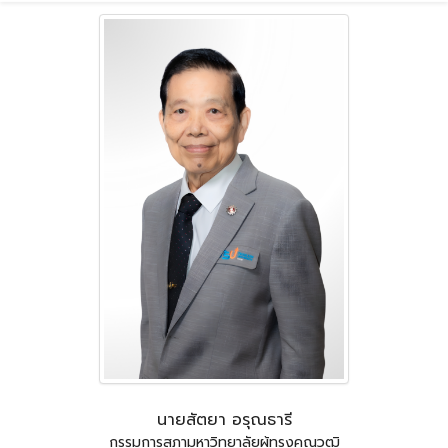
นายสัตยา อรุณธารี
กรรมการสภามหาวิทยาลัยผู้ทรงคุณวุฒิ