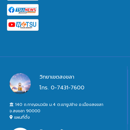
วิทยาเขตสงขลา
โทร. 0-7431-7600
140 ถ.กาญจนวนิช ม.4 ต.เขารูปช้าง อ.เมืองสงขลา
จ.สงขลา 90000
แผนที่ตั้ง