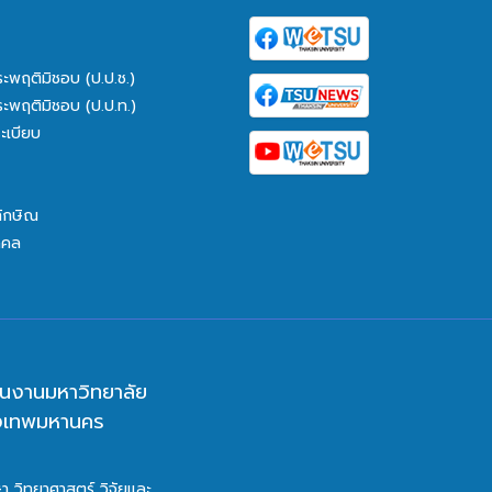
ระพฤติมิชอบ (ป.ป.ช.)
ระพฤติมิชอบ (ป.ป.ท.)
ะเบียบ
ทักษิณ
คคล
นงานมหาวิทยาลัย
ุงเทพมหานคร
า วิทยาศาสตร์ วิจัยและ