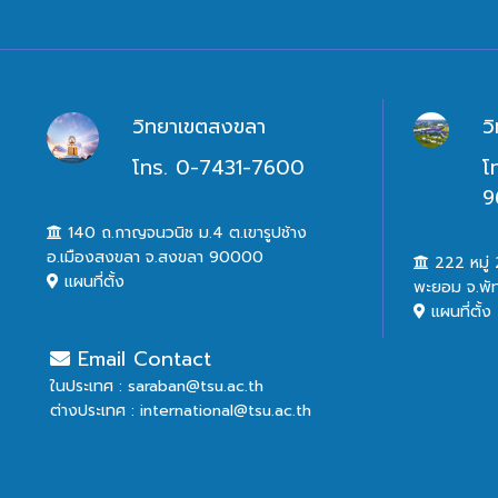
วิทยาเขตสงขลา
ว
โทร. 0-7431-7600
โ
9
140 ถ.กาญจนวนิช ม.4 ต.เขารูปช้าง
อ.เมืองสงขลา จ.สงขลา 90000
222 หมู่ 2
แผนที่ตั้ง
พะยอม จ.พั
แผนที่ตั้ง
Email Contact
ในประเทศ : saraban@tsu.ac.th
ต่างประเทศ : international@tsu.ac.th