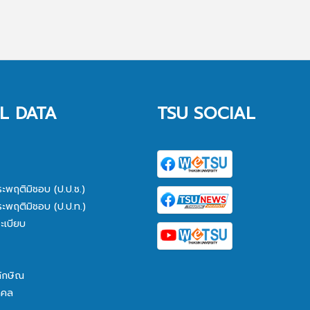
L DATA
TSU SOCIAL
ระพฤติมิชอบ (ป.ป.ช.)
ระพฤติมิชอบ (ป.ป.ท.)
ะเบียบ
ทักษิณ
คคล