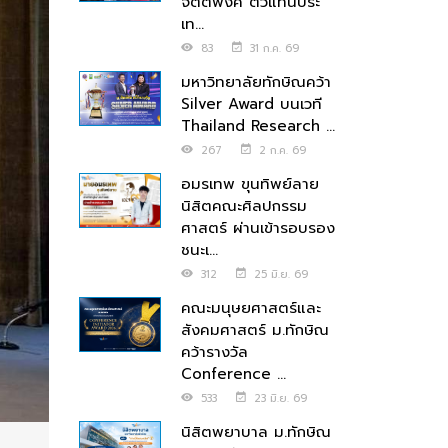
จิตตพงศ์ ตัวแทนประ
เท...
83
31 ก.ค. 69
มหาวิทยาลัยทักษิณคว้า
Silver Award บนเวที
Thailand Research ...
267
2 ก.ค. 69
อมรเทพ ขุนทิพย์ลาย
นิสิตคณะศิลปกรรม
ศาสตร์ ผ่านเข้ารอบรอง
ชนะเ...
312
25 มิ.ย. 69
คณะมนุษยศาสตร์และ
สังคมศาสตร์ ม.ทักษิณ
คว้ารางวัล
Conference ...
533
23 มิ.ย. 69
นิสิตพยาบาล ม.ทักษิณ