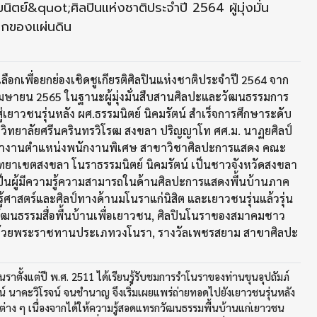
ตย์&quot;ศิลปินแห่งชาติประจำปี 2564 ผู้มุ่งมั่น
กของแผ่นดิน
ลือกเพื่อยกย่องเชิดชูเกียรติศิลปินแห่งชาติประจำปี 2564 จาก
7 เมษายน 2565 ในฐานะผู้มุ่งมั่นสืบสานศิลปะและวัฒนธรรมการ
เยาวชนรุ่นหลัง ผศ.ธรรมนิตย์ นิคมรัตน์ สำเร็จการศึกษาระดับ
วิทยาลัยศรีนครินทรวิโรฒ สงขลา ปริญญาโท ศศ.ม. นาฏยศิลป์
ันทำงานตำแหน่งพนักงานพิเศษ สาขาวิชาศิลปะการแสดง คณะ
ิทยาเขตสงขลา โนราธรรมนิตย์ นิคมรัตน์ เป็นชาวจังหวัดสงขลา
ี เป็นผู้มีความรู้ความสามารถในด้านศิลปะการแสดงพื้นบ้านภาค
ู้ศาสตร์และศิลป์ทางด้านมโนราแก่นิสิต และเยาวชนรุ่นแล้วรุ่น
นวัฒนธรรมสื่อพื้นบ้านเพื่อเยาวชน, ศิลปินโนราของสมาคมชาว
เลิศถ้วยพระราชทานประเภทวงโนรา, รางวัลเพชรสยาม สาขาศิลปะ
ราตั้งแต่ปี พ.ศ. 2511 ได้เรียนรู้รับชมการรำโนราของท่านขุนอุปถัมภ์
น์ นาคะวิโรจน์ จนชำนาญ จึงเริ่มเผยแพร่ถ่ายทอดไปยังเยาวชนรุ่นหลัง
วงต่าง ๆ เนื่องจากได้ให้ความรู้สอดแทรกวัฒนธรรมพื้นบ้านแก่เยาวชน