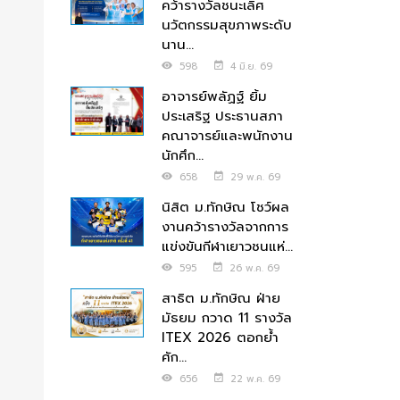
คว้ารางวัลชนะเลิศ
นวัตกรรมสุขภาพระดับ
นาน...
598
4 มิ.ย. 69
อาจารย์พลัฏฐ์ ยิ้ม
ประเสริฐ ประธานสภา
คณาจารย์และพนักงาน
นักศึก...
658
29 พ.ค. 69
นิสิต ม.ทักษิณ โชว์ผล
งานคว้ารางวัลจากการ
แข่งขันกีฬาเยาวชนแห่...
595
26 พ.ค. 69
สาธิต ม.ทักษิณ ฝ่าย
มัธยม กวาด 11 รางวัล
ITEX 2026 ตอกย้ำ
ศัก...
656
22 พ.ค. 69