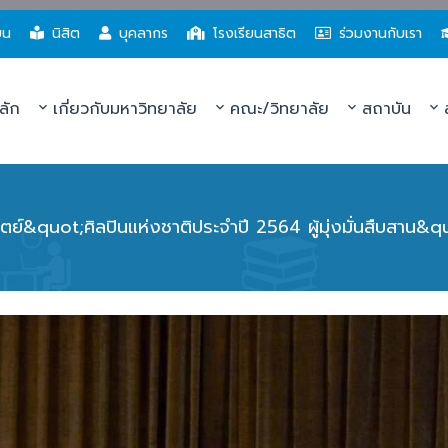
ยน
นิสิต
บุคลากร
โรงเรียนสาธิต
ร่วมงานกับเรา
ลัก
เกี่ยวกับมหาวิทยาลัย
คณะ/วิทยาลัย
สถาบัน
ส
ตย์&quot;ศิลปินแห่งชาติประจำปี 2564 ผู้มุ่งมั่นสืบสาน