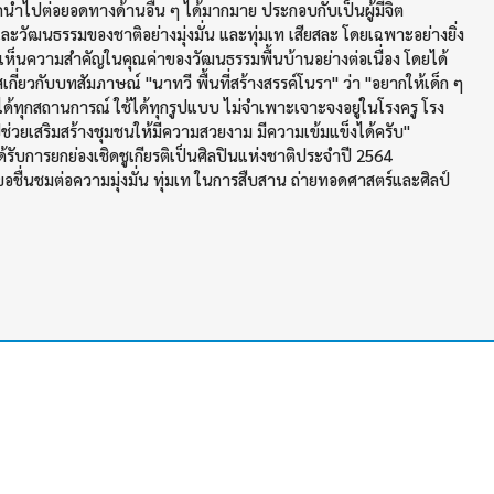
รถนำไปต่อยอดทางด้านอื่น ๆ ได้มากมาย ประกอบกับเป็นผู้มีจิต
วัฒนธรรมของชาติอย่างมุ่งมั่น และทุ่มเท เสียสละ โดยเฉพาะอย่างยิ่ง
็นความสำคัญในคุณค่าของวัฒนธรรมพื้นบ้านอย่างต่อเนื่อง โดยได้
กี่ยวกับบทสัมภาษณ์ "นาทวี พื้นที่สร้างสรรค์โนรา" ว่า "อยากให้เด็ก ๆ
ช้ได้ทุกสถานการณ์ ใช้ได้ทุกรูปแบบ ไม่จำเพาะเจาะจงอยู่ในโรงครู โรง
ช่วยเสริมสร้างชุมชนให้มีความสวยงาม มีความเข้มแข็งได้ครับ"
รับการยกย่องเชิดชูเกียรติเป็นศิลปินแห่งชาติประจำปี 2564
ื่นชมต่อความมุ่งมั่น ทุ่มเท ในการสืบสาน ถ่ายทอดศาสตร์และศิลป์