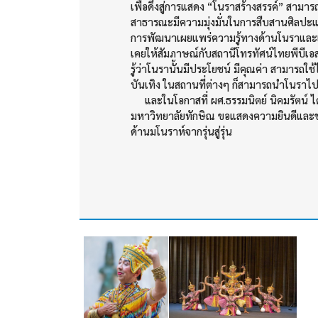
เพื่อดึงสู่การแสดง “โนราสร้างสรรค์” สามา
สาธารณะมีความมุ่งมั่นในการสืบสานศิลปะและ
การพัฒนาเผยแพร่ความรู้ทางด้านโนราและเห
เคยให้สัมภาษณ์กับสถานีโทรทัศน์ไทยพีบีเอสเ
รู้ว่าโนรานั้นมีประโยชน์ มีคุณค่า สามารถใ
บันเทิง ในสถานที่ต่างๆ ก็สามารถนำโนราไป
และในโอกาสที่ ผศ.ธรรมนิตย์ นิคมรัตน์ ได้
มหาวิทยาลัยทักษิณ ขอแสดงความยินดีและขอช
ด้านมโนราห์จากรุ่นสู่รุ่น