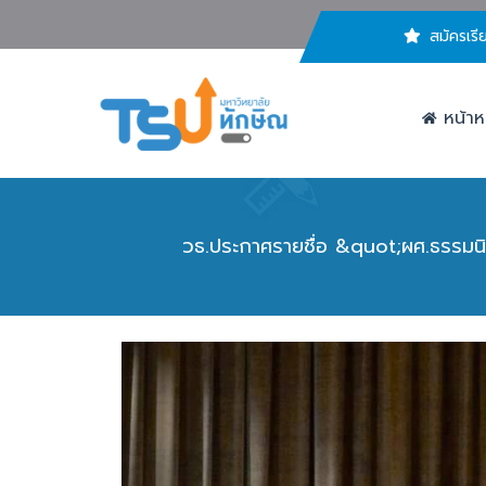
สมัครเรี
หน้าห
วธ.ประกาศรายชื่อ &quot;ผศ.ธรรมนิ