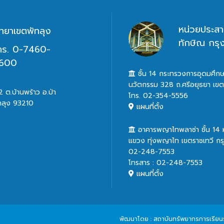
หน่วยประสา
ิทยาเขตพัทลุง
ทักษิณ กร
ทร. 0-7460-
600
ชั้น 14 กระทรวงการอุดมศึกษ
นวัตกรรม 328 ถ.ศรีอยุธยา เข
 ต.บ้านพร้าว อ.ป่า
โทร. 02-354-5556
ทลุง 93210
แผนที่ตั้ง
อาคารพญาไทพลาซ่า ชั้น 14
แขวง ทุ่งพญาไท เขตราชเทวี ก
02-248-7553
โทรสาร : 02-248-7553
แผนที่ตั้ง
พัฒนาโดย : สถาบันทรัพยากรการเรียนรู้