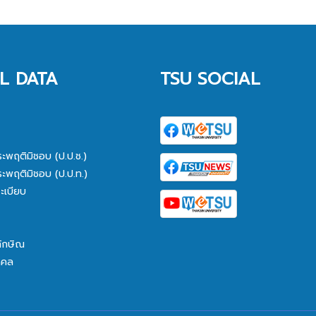
L DATA
TSU SOCIAL
ระพฤติมิชอบ (ป.ป.ช.)
ระพฤติมิชอบ (ป.ป.ท.)
ะเบียบ
ทักษิณ
คคล