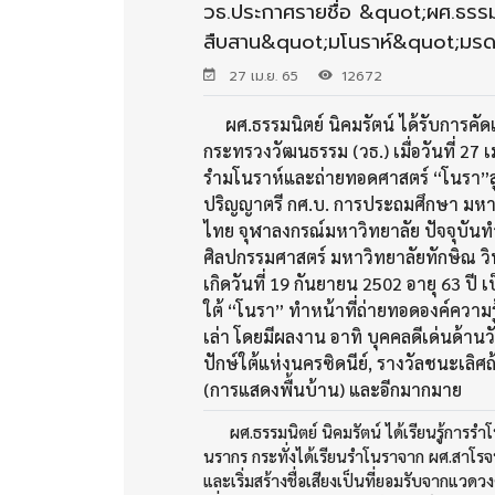
วธ.ประกาศรายชื่อ &quot;ผศ.ธรรมนิ
สืบสาน&quot;มโนราห์&quot;มรด
27 เม.ย. 65
12672
ผศ.ธรรมนิตย์ นิคมรัตน์ ได้รับการคัดเ
กระทรวงวัฒนธรรม (วธ.) เมื่อวันที่ 2
รำมโนราห์และถ่ายทอดศาสตร์ “โนรา”สู่
ปริญญาตรี กศ.บ. การประถมศึกษา มหา
ไทย จุฬาลงกรณ์มหาวิทยาลัย ปัจจุบ
ศิลปกรรมศาสตร์ มหาวิทยาลัยทักษิณ ว
เกิดวันที่ 19 กันยายน 2502 อายุ 63 ป
ใต้ “โนรา” ทำหน้าที่ถ่ายทอดองค์ความร
เล่า โดยมีผลงาน อาทิ บุคคลดีเด่นด้า
ปักษ์ใต้แห่งนครซิดนีย์, รางวัลชนะ
(การแสดงพื้นบ้าน) และอีกมากมาย
ผศ.ธรรมนิตย์ นิคมรัตน์ ได้เรียนรู้การรำโน
นรากร กระทั่งได้เรียนรำโนราจาก ผศ.สาโรจ
และเริ่มสร้างชื่อเสียงเป็นที่ยอมรับจากแวด