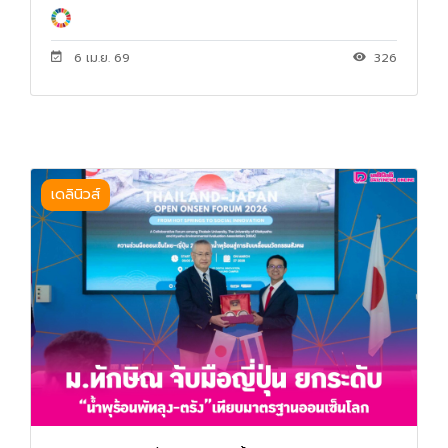
6 เม.ย. 69
326
เดลินิวส์