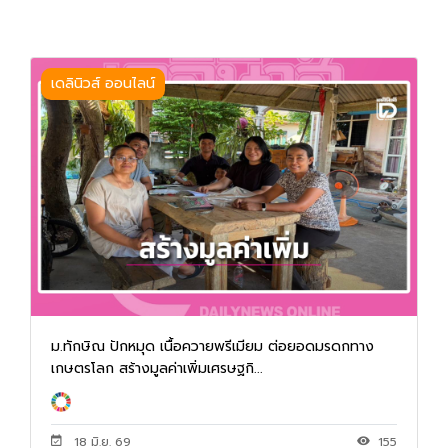
เดลินิวส์ ออนไลน์
ม.ทักษิณ ปักหมุด เนื้อควายพรีเมียม ต่อยอดมรดกทาง
เกษตรโลก สร้างมูลค่าเพิ่มเศรษฐกิ...
18 มิ.ย. 69
155