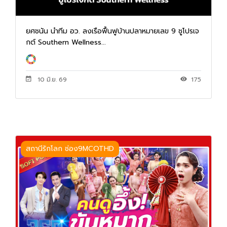
ยศชนัน นำทีม อว. ลงเรือฟื้นฟูบ้านปลาหมายเลข 9 ชูโปรเจ
กต์ Southern Wellness...
10 มิ.ย. 69
175
สถานีรักโลก ช่อง9MCOTHD