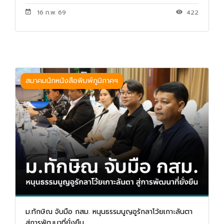
16 ก.พ. 69
422
สมาคมนักหนังสือพิมพ์ภูมิภาคฯ
ม.ทักษิณ จับมือ กสม. หนุนธรรมนูญอูรักลาโว้ยเกาะลันตา
สู่การพัฒนาที่ยั่งยืน...