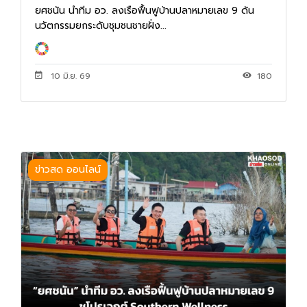
ยศชนัน นำทีม อว. ลงเรือฟื้นฟูบ้านปลาหมายเลข 9 ดัน
นวัตกรรมยกระดับชุมชนชายฝั่ง...
10 มิ.ย. 69
180
ข่าวสด ออนไลน์