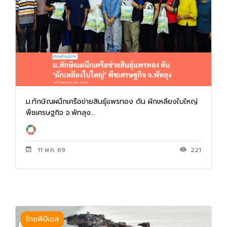
ม.ทักษิณผนึกเครือข่ายสินธุ์แพรทอง ดัน ผักเหลียงใบใหญ่
พืชเศรษฐกิจ จ.พัทลุง...
11 พ.ค. 69
221
ไทยพีบีเอส