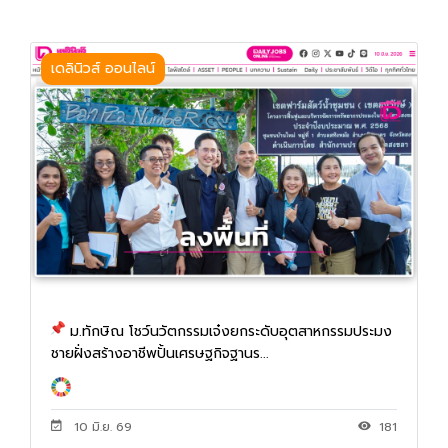
เดลินิวส์ ออนไลน์
ม.ทักษิณ โชว์นวัตกรรมเจ๋งยกระดับอุตสาหกรรมประมง
ชายฝั่งสร้างอาชีพปั้นเศรษฐกิจฐานร...
10 มิ.ย. 69
181