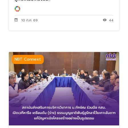
10 ก.ค. 69
44
NBT Connext