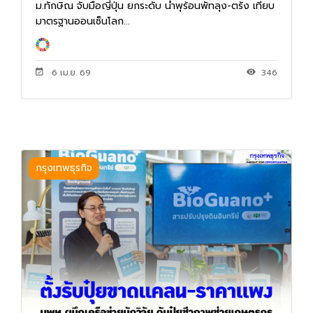
ม.ทักษิณ จับมือญี่ปุ่น ยกระดับ น้ำพุร้อนพัทลุง-ตรัง เทียบ
มาตรฐานออนเซ็นโลก...
6 เม.ย. 69
346
กรุงเทพธุรกิจ