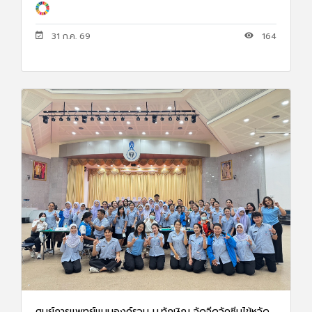
31 ก.ค. 69
164
ศูนย์การแพทย์แบบองค์รวม ม.ทักษิณ จัดฉีดวัคซีนไข้หวัด