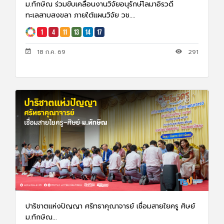
ม.ทักษิณ ร่วมขับเคลื่อนงานวิจัยอนุรักษ์โลมาอิรวดี
ทะเลสาบสงขลา ภายใต้แผนวิจัย วช....
18 ก.ค. 69
291
ปาริชาตแห่งปัญญา ศรัทธาคุณาจารย์ เชื่อมสายใยครู ศิษย์
ม.ทักษิณ...