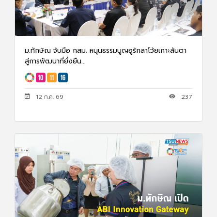
ม.ทักษิณ จับมือ กสม. หนุนธรรมนูญอูรักลาโว้ยเกาะลันตา
สู่การพัฒนาที่ยั่งยืน...
12 ก.ค. 69
237