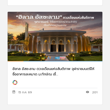
ฮิลาล อัสซะลาม ดวงเดือนแห่งสันติภาพ จุฬาราชมนตรีให้
ชื่ออาคารละหมาด ม.ทักษิณ เชื่...
15 ก.ค. 69
201