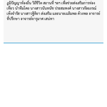
ภูมิปัญญาท้องถิ่น วิถีชีวิต สถานที่ ฯลฯ เพื่อช่วยส่งเสริมการท่อง
เที่ยว นำทีมโดย นางสาวนันทนัช ประสมพงศ์ นางสาวกัลยภรณ์
เพ็งจำรัส นางสาวฐิติยา ส่งเสริม และนายเฉลิมพล ด้วงพล อาจารย์
ที่ปรึกษา อาจารย์จารุมาศ เสน่หา