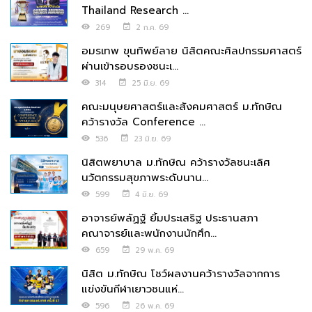
Thailand Research ...
269
2 ก.ค. 69
อมรเทพ ขุนทิพย์ลาย นิสิตคณะศิลปกรรมศาสตร์
ผ่านเข้ารอบรองชนะเ...
314
25 มิ.ย. 69
คณะมนุษยศาสตร์และสังคมศาสตร์ ม.ทักษิณ
คว้ารางวัล Conference ...
536
23 มิ.ย. 69
นิสิตพยาบาล ม.ทักษิณ คว้ารางวัลชนะเลิศ
นวัตกรรมสุขภาพระดับนาน...
599
4 มิ.ย. 69
อาจารย์พลัฏฐ์ ยิ้มประเสริฐ ประธานสภา
คณาจารย์และพนักงานนักศึก...
659
29 พ.ค. 69
นิสิต ม.ทักษิณ โชว์ผลงานคว้ารางวัลจากการ
แข่งขันกีฬาเยาวชนแห่...
596
26 พ.ค. 69