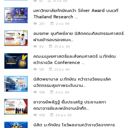
83
31 ก.ค. 69
มหาวิทยาลัยทักษิณคว้า Silver Award บนเวที
Thailand Research ...
267
2 ก.ค. 69
อมรเทพ ขุนทิพย์ลาย นิสิตคณะศิลปกรรมศาสตร์
ผ่านเข้ารอบรองชนะเ...
312
25 มิ.ย. 69
คณะมนุษยศาสตร์และสังคมศาสตร์ ม.ทักษิณ
คว้ารางวัล Conference ...
533
23 มิ.ย. 69
นิสิตพยาบาล ม.ทักษิณ คว้ารางวัลชนะเลิศ
นวัตกรรมสุขภาพระดับนาน...
598
4 มิ.ย. 69
อาจารย์พลัฏฐ์ ยิ้มประเสริฐ ประธานสภา
คณาจารย์และพนักงานนักศึก...
658
29 พ.ค. 69
นิสิต ม.ทักษิณ โชว์ผลงานคว้ารางวัลจากการ