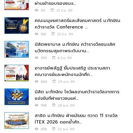
ผ่านเข้ารอบรองชนะเ...
314
25 มิ.ย. 69
คณะมนุษยศาสตร์และสังคมศาสตร์ ม.ทักษิณ
คว้ารางวัล Conference ...
536
23 มิ.ย. 69
นิสิตพยาบาล ม.ทักษิณ คว้ารางวัลชนะเลิศ
นวัตกรรมสุขภาพระดับนาน...
599
4 มิ.ย. 69
อาจารย์พลัฏฐ์ ยิ้มประเสริฐ ประธานสภา
คณาจารย์และพนักงานนักศึก...
660
29 พ.ค. 69
นิสิต ม.ทักษิณ โชว์ผลงานคว้ารางวัลจากการ
แข่งขันกีฬาเยาวชนแห่...
596
26 พ.ค. 69
สาธิต ม.ทักษิณ ฝ่ายมัธยม กวาด 11 รางวัล
ITEX 2026 ตอกย้ำศัก...
658
22 พ.ค. 69