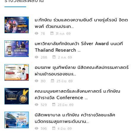
รางวัลและผลงาน
ม.ทักษิณ ร่วมแสดงความยินดี นายรุ่งโรจน์ จิตต
พงศ์ ตัวแทนประเท...
78
31 ก.ค. 69
มหาวิทยาลัยทักษิณคว้า Silver Award บนเวที
Thailand Research ...
266
2 ก.ค. 69
อมรเทพ ขุนทิพย์ลาย นิสิตคณะศิลปกรรมศาสตร์
ผ่านเข้ารอบรองชนะเ...
310
25 มิ.ย. 69
คณะมนุษยศาสตร์และสังคมศาสตร์ ม.ทักษิณ
คว้ารางวัล Conference ...
529
23 มิ.ย. 69
นิสิตพยาบาล ม.ทักษิณ คว้ารางวัลชนะเลิศ
นวัตกรรมสุขภาพระดับนาน...
596
4 มิ.ย. 69