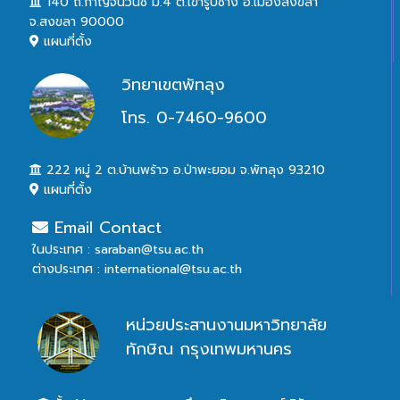
140 ถ.กาญจนวนิช ม.4 ต.เขารูปช้าง อ.เมืองสงขลา
จ.สงขลา 90000
แผนที่ตั้ง
วิทยาเขตพัทลุง
โทร. 0-7460-9600
222 หมู่ 2 ต.บ้านพร้าว อ.ป่าพะยอม จ.พัทลุง 93210
แผนที่ตั้ง
Email Contact
ในประเทศ : saraban@tsu.ac.th
ต่างประเทศ : international@tsu.ac.th
หน่วยประสานงานมหาวิทยาลัย
ทักษิณ กรุงเทพมหานคร