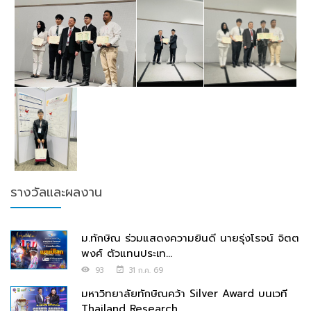
รางวัลและผลงาน
ม.ทักษิณ ร่วมแสดงความยินดี นายรุ่งโรจน์ จิตต
พงศ์ ตัวแทนประเท...
93
31 ก.ค. 69
มหาวิทยาลัยทักษิณคว้า Silver Award บนเวที
Thailand Research ...