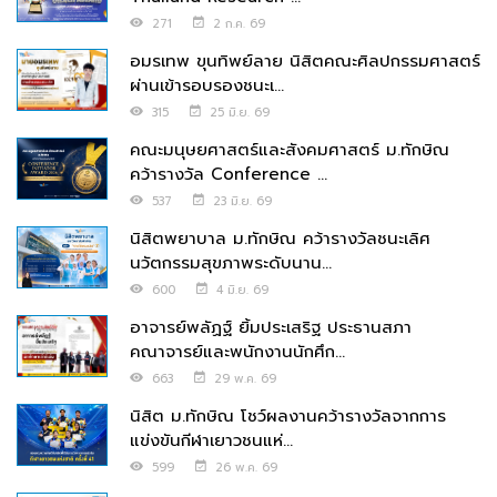
271
2 ก.ค. 69
อมรเทพ ขุนทิพย์ลาย นิสิตคณะศิลปกรรมศาสตร์
ผ่านเข้ารอบรองชนะเ...
315
25 มิ.ย. 69
คณะมนุษยศาสตร์และสังคมศาสตร์ ม.ทักษิณ
คว้ารางวัล Conference ...
537
23 มิ.ย. 69
นิสิตพยาบาล ม.ทักษิณ คว้ารางวัลชนะเลิศ
นวัตกรรมสุขภาพระดับนาน...
600
4 มิ.ย. 69
อาจารย์พลัฏฐ์ ยิ้มประเสริฐ ประธานสภา
คณาจารย์และพนักงานนักศึก...
663
29 พ.ค. 69
นิสิต ม.ทักษิณ โชว์ผลงานคว้ารางวัลจากการ
แข่งขันกีฬาเยาวชนแห่...
599
26 พ.ค. 69