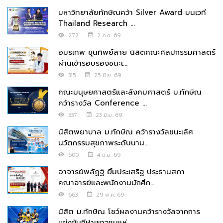
มหาวิทยาลัยทักษิณคว้า Silver Award บนเวที
Thailand Research ...
272
2 ก.ค. 69
อมรเทพ ขุนทิพย์ลาย นิสิตคณะศิลปกรรมศาสตร์
ผ่านเข้ารอบรองชนะเ...
315
25 มิ.ย. 69
คณะมนุษยศาสตร์และสังคมศาสตร์ ม.ทักษิณ
คว้ารางวัล Conference ...
537
23 มิ.ย. 69
นิสิตพยาบาล ม.ทักษิณ คว้ารางวัลชนะเลิศ
นวัตกรรมสุขภาพระดับนาน...
600
4 มิ.ย. 69
อาจารย์พลัฏฐ์ ยิ้มประเสริฐ ประธานสภา
คณาจารย์และพนักงานนักศึก...
663
29 พ.ค. 69
นิสิต ม.ทักษิณ โชว์ผลงานคว้ารางวัลจากการ
แข่งขันกีฬาเยาวชนแห่...