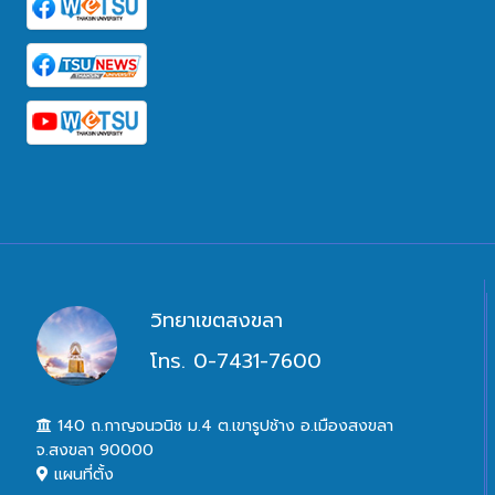
วิทยาเขตสงขลา
โทร. 0-7431-7600
140 ถ.กาญจนวนิช ม.4 ต.เขารูปช้าง อ.เมืองสงขลา
จ.สงขลา 90000
แผนที่ตั้ง