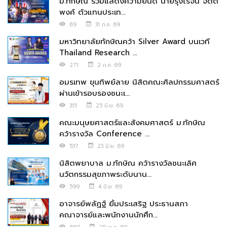
ม.ทักษิณ ร่วมแสดงความยินดี นายรุ่งโรจน์ จิตต
พงศ์ ตัวแทนประเท...
89
31 ก.ค. 69
มหาวิทยาลัยทักษิณคว้า Silver Award บนเวที
Thailand Research ...
271
2 ก.ค. 69
อมรเทพ ขุนทิพย์ลาย นิสิตคณะศิลปกรรมศาสตร์
ผ่านเข้ารอบรองชนะเ...
315
25 มิ.ย. 69
คณะมนุษยศาสตร์และสังคมศาสตร์ ม.ทักษิณ
คว้ารางวัล Conference ...
537
23 มิ.ย. 69
นิสิตพยาบาล ม.ทักษิณ คว้ารางวัลชนะเลิศ
นวัตกรรมสุขภาพระดับนาน...
599
4 มิ.ย. 69
อาจารย์พลัฏฐ์ ยิ้มประเสริฐ ประธานสภา
คณาจารย์และพนักงานนักศึก...