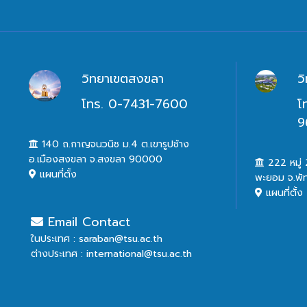
วิทยาเขตสงขลา
ว
โทร. 0-7431-7600
โ
9
140 ถ.กาญจนวนิช ม.4 ต.เขารูปช้าง
อ.เมืองสงขลา จ.สงขลา 90000
222 หมู่ 2
แผนที่ตั้ง
พะยอม จ.พั
แผนที่ตั้ง
Email Contact
ในประเทศ : saraban@tsu.ac.th
ต่างประเทศ : international@tsu.ac.th