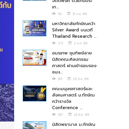
จิตตพงศ์ ตัวแทนประ
เท...
92
31 ก.ค. 69
มหาวิทยาลัยทักษิณคว้า
Silver Award บนเวที
Thailand Research ...
271
2 ก.ค. 69
อมรเทพ ขุนทิพย์ลาย
นิสิตคณะศิลปกรรม
ศาสตร์ ผ่านเข้ารอบรอง
ชนะเ...
315
25 มิ.ย. 69
คณะมนุษยศาสตร์และ
สังคมศาสตร์ ม.ทักษิณ
คว้ารางวัล
Conference ...
537
23 มิ.ย. 69
นิสิตพยาบาล ม.ทักษิณ