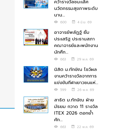
คว้ารางวัลชนะเลิศ
นวัตกรรมสุขภาพระดับ
นาน...
600
4 มิ.ย. 69
อาจารย์พลัฏฐ์ ยิ้ม
ประเสริฐ ประธานสภา
คณาจารย์และพนักงาน
นักศึก...
663
29 พ.ค. 69
นิสิต ม.ทักษิณ โชว์ผล
งานคว้ารางวัลจากการ
แข่งขันกีฬาเยาวชนแห่...
599
26 พ.ค. 69
สาธิต ม.ทักษิณ ฝ่าย
มัธยม กวาด 11 รางวัล
ITEX 2026 ตอกย้ำ
ศัก...
663
22 พ.ค. 69