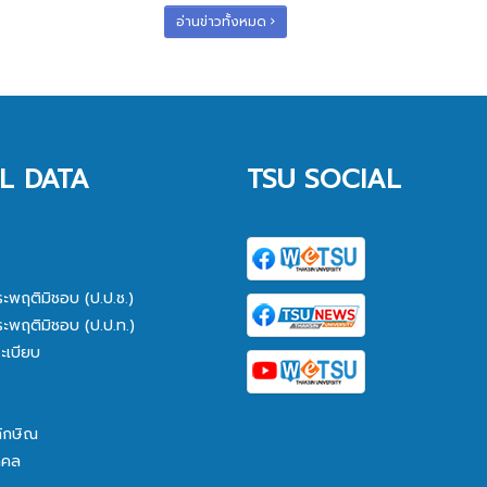
อ่านข่าวทั้งหมด
L DATA
TSU SOCIAL
ระพฤติมิชอบ (ป.ป.ช.)
ระพฤติมิชอบ (ป.ป.ท.)
ะเบียบ
ทักษิณ
คคล