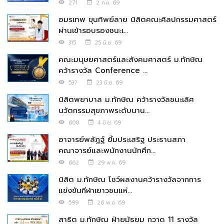
271
2 ก.ค. 69
อมรเทพ ขุนทิพย์ลาย นิสิตคณะศิลปกรรมศาสตร์
ผ่านเข้ารอบรองชนะเ...
315
25 มิ.ย. 69
คณะมนุษยศาสตร์และสังคมศาสตร์ ม.ทักษิณ
คว้ารางวัล Conference ...
537
23 มิ.ย. 69
นิสิตพยาบาล ม.ทักษิณ คว้ารางวัลชนะเลิศ
นวัตกรรมสุขภาพระดับนาน...
600
4 มิ.ย. 69
อาจารย์พลัฏฐ์ ยิ้มประเสริฐ ประธานสภา
คณาจารย์และพนักงานนักศึก...
662
29 พ.ค. 69
นิสิต ม.ทักษิณ โชว์ผลงานคว้ารางวัลจากการ
แข่งขันกีฬาเยาวชนแห่...
599
26 พ.ค. 69
สาธิต ม.ทักษิณ ฝ่ายมัธยม กวาด 11 รางวัล