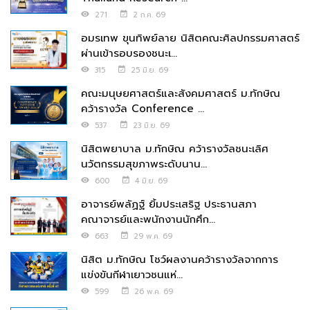
271
2 ก.ค. 69
อมรเทพ ขุนทิพย์ลาย นิสิตคณะศิลปกรรมศาสตร์
ผ่านเข้ารอบรองชนะเ...
315
25 มิ.ย. 69
คณะมนุษยศาสตร์และสังคมศาสตร์ ม.ทักษิณ
คว้ารางวัล Conference ...
537
23 มิ.ย. 69
นิสิตพยาบาล ม.ทักษิณ คว้ารางวัลชนะเลิศ
นวัตกรรมสุขภาพระดับนาน...
600
4 มิ.ย. 69
อาจารย์พลัฏฐ์ ยิ้มประเสริฐ ประธานสภา
คณาจารย์และพนักงานนักศึก...
663
29 พ.ค. 69
นิสิต ม.ทักษิณ โชว์ผลงานคว้ารางวัลจากการ
แข่งขันกีฬาเยาวชนแห่...
599
26 พ.ค. 69