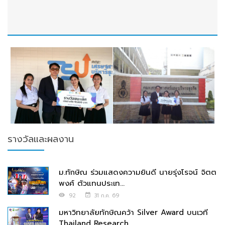
รางวัลและผลงาน
ม.ทักษิณ ร่วมแสดงความยินดี นายรุ่งโรจน์ จิตต
พงศ์ ตัวแทนประเท...
92
31 ก.ค. 69
มหาวิทยาลัยทักษิณคว้า Silver Award บนเวที
Thailand Research ...