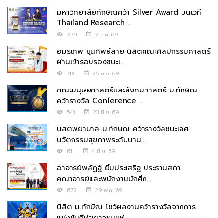
มหาวิทยาลัยทักษิณคว้า Silver Award บนเวที
Thailand Research ...
279
2 ก.ค. 69
อมรเทพ ขุนทิพย์ลาย นิสิตคณะศิลปกรรมศาสตร์
ผ่านเข้ารอบรองชนะเ...
318
25 มิ.ย. 69
คณะมนุษยศาสตร์และสังคมศาสตร์ ม.ทักษิณ
คว้ารางวัล Conference ...
543
23 มิ.ย. 69
นิสิตพยาบาล ม.ทักษิณ คว้ารางวัลชนะเลิศ
นวัตกรรมสุขภาพระดับนาน...
611
4 มิ.ย. 69
อาจารย์พลัฏฐ์ ยิ้มประเสริฐ ประธานสภา
คณาจารย์และพนักงานนักศึก...
672
29 พ.ค. 69
นิสิต ม.ทักษิณ โชว์ผลงานคว้ารางวัลจากการ
แข่งขันกีฬาเยาวชนแห่...