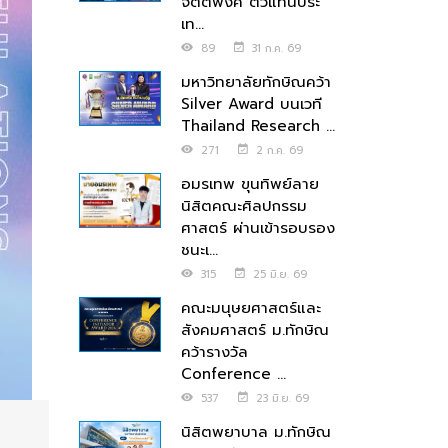
จิตตพงศ์ ตัวแทนประ
เท...
89
31 ก.ค. 69
มหาวิทยาลัยทักษิณคว้า
Silver Award บนเวที
Thailand Research ...
271
2 ก.ค. 69
อมรเทพ ขุนทิพย์ลาย
นิสิตคณะศิลปกรรม
ศาสตร์ ผ่านเข้ารอบรอง
ชนะเ...
315
25 มิ.ย. 69
คณะมนุษยศาสตร์และ
สังคมศาสตร์ ม.ทักษิณ
คว้ารางวัล
Conference ...
537
23 มิ.ย. 69
นิสิตพยาบาล ม.ทักษิณ