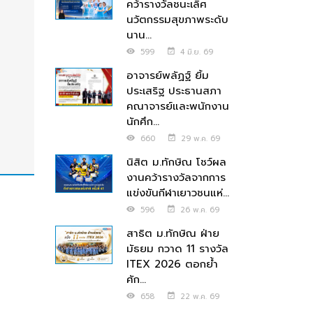
คว้ารางวัลชนะเลิศ
นวัตกรรมสุขภาพระดับ
นาน...
599
4 มิ.ย. 69
อาจารย์พลัฏฐ์ ยิ้ม
ประเสริฐ ประธานสภา
คณาจารย์และพนักงาน
นักศึก...
660
29 พ.ค. 69
นิสิต ม.ทักษิณ โชว์ผล
งานคว้ารางวัลจากการ
แข่งขันกีฬาเยาวชนแห่...
596
26 พ.ค. 69
สาธิต ม.ทักษิณ ฝ่าย
มัธยม กวาด 11 รางวัล
ITEX 2026 ตอกย้ำ
ศัก...
658
22 พ.ค. 69