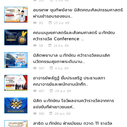
267
2 ก.ค. 69
อมรเทพ ขุนทิพย์ลาย นิสิตคณะศิลปกรรมศาสตร์
ผ่านเข้ารอบรองชนะเ...
312
25 มิ.ย. 69
คณะมนุษยศาสตร์และสังคมศาสตร์ ม.ทักษิณ
คว้ารางวัล Conference ...
531
23 มิ.ย. 69
นิสิตพยาบาล ม.ทักษิณ คว้ารางวัลชนะเลิศ
นวัตกรรมสุขภาพระดับนาน...
597
4 มิ.ย. 69
อาจารย์พลัฏฐ์ ยิ้มประเสริฐ ประธานสภา
คณาจารย์และพนักงานนักศึก...
657
29 พ.ค. 69
นิสิต ม.ทักษิณ โชว์ผลงานคว้ารางวัลจากการ
แข่งขันกีฬาเยาวชนแห่...
593
26 พ.ค. 69
สาธิต ม.ทักษิณ ฝ่ายมัธยม กวาด 11 รางวัล