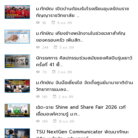
ม.ทักษิณ เปิดบ้านต้อนรับโรงเรียนอุบลรัตนราช
กัญญาราชวิทยาลัย ...
38
6 ส.ค. 69
ม.ทักษิณ เคียงข้างพนักงานในช่วงเวลาสำคัญ
ของครอบครัว เพิ่มสิท...
244
5 ส.ค. 69
นิทรรศการ ศิลปกรรมร่วมสมัยของศิลปินรุ่นเยาว์
ครั้งที่ 41 พื้...
70
3 ส.ค. 69
ม.ทักษิณ จับมือเซี่ยงไฮ จัดตั้งศูนย์นานาชาติด้าน
วิทยาการแมลง...
145
2 ส.ค. 69
เฉิด-ฉาย Shine and Share Fair 2026 เวที
เชื่อมองค์ความรู้ ม.ท...
149
31 ก.ค. 69
TSU NextGen Communicator พัฒนาทักษะ