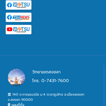
วิทยาเขตสงขลา
โทร. 0-7431-7600
140 ถ.กาญจนวนิช ม.4 ต.เขารูปช้าง อ.เมืองสงขลา
จ.สงขลา 90000
แผนที่ตั้ง