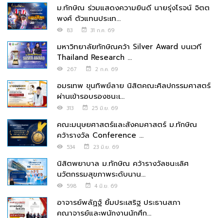
ม.ทักษิณ ร่วมแสดงความยินดี นายรุ่งโรจน์ จิตต
พงศ์ ตัวแทนประเท...
83
31 ก.ค. 69
มหาวิทยาลัยทักษิณคว้า Silver Award บนเวที
Thailand Research ...
267
2 ก.ค. 69
อมรเทพ ขุนทิพย์ลาย นิสิตคณะศิลปกรรมศาสตร์
ผ่านเข้ารอบรองชนะเ...
313
25 มิ.ย. 69
คณะมนุษยศาสตร์และสังคมศาสตร์ ม.ทักษิณ
คว้ารางวัล Conference ...
534
23 มิ.ย. 69
นิสิตพยาบาล ม.ทักษิณ คว้ารางวัลชนะเลิศ
นวัตกรรมสุขภาพระดับนาน...
598
4 มิ.ย. 69
อาจารย์พลัฏฐ์ ยิ้มประเสริฐ ประธานสภา
คณาจารย์และพนักงานนักศึก...