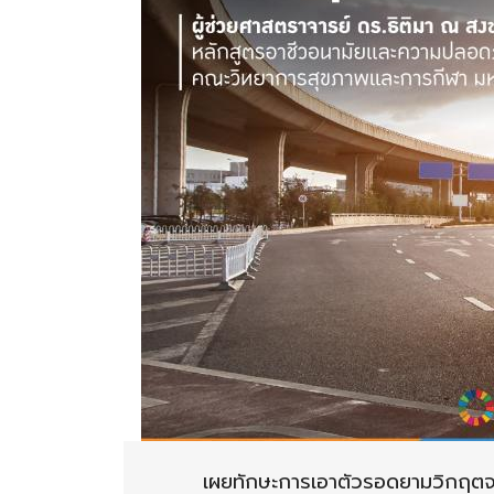
เผยทักษะการเอาตัวรอดยามวิกฤตจ