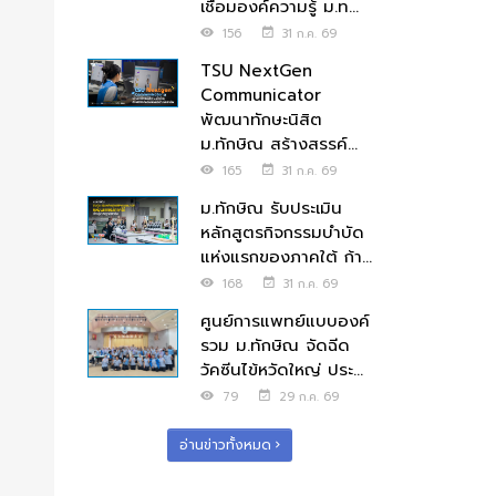
เชื่อมองค์ความรู้ ม.ท...
156
31 ก.ค. 69
TSU NextGen
Communicator
พัฒนาทักษะนิสิต
ม.ทักษิณ สร้างสรรค์...
165
31 ก.ค. 69
ม.ทักษิณ รับประเมิน
หลักสูตรกิจกรรมบำบัด
แห่งแรกของภาคใต้ ก้า...
168
31 ก.ค. 69
ศูนย์การแพทย์แบบองค์
รวม ม.ทักษิณ จัดฉีด
วัคซีนไข้หวัดใหญ่ ประ...
79
29 ก.ค. 69
อ่านข่าวทั้งหมด