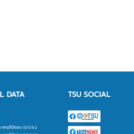
L DATA
TSU SOCIAL
ระพฤติมิชอบ (ป.ป.ช.)