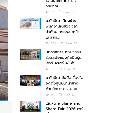
รัตนราชกัญญาราช
วิทยาลัย ...
57
6 ส.ค. 69
ม.ทักษิณ เคียงข้าง
พนักงานในช่วงเวลา
สำคัญของครอบครัว
เพิ่มสิท...
282
5 ส.ค. 69
นิทรรศการ ศิลปกรรม
ร่วมสมัยของศิลปินรุ่น
เยาว์ ครั้งที่ 41 พื้...
86
3 ส.ค. 69
ม.ทักษิณ จับมือเซี่ยงไฮ
จัดตั้งศูนย์นานาชาติ
ด้านวิทยาการแมลง...
151
2 ส.ค. 69
เฉิด-ฉาย Shine and
Share Fair 2026 เวที