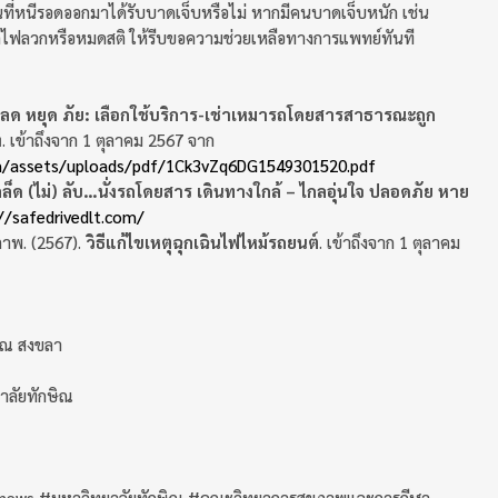
ี่หนีรอดออกมาได้รับบาดเจ็บหรือไม่ หากมีคนบาดเจ็บหนัก เช่น
กไฟลวกหรือหมดสติ ให้รีบขอความช่วยเหลือทางการแพทย์ทันที
ลด หยุด ภัย: เลือกใช้บริการ-เช่าเหมารถโดยสารสาธารณะถูก
ง
. เข้าถึงจาก 1 ตุลาคม 2567 จาก
dpm/assets/uploads/pdf/1Ck3vZq6DG1549301520.pdf
คล็ด (ไม่) ลับ…นั่งรถโดยสาร เดินทางใกล้ – ไกลอุ่นใจ ปลอดภัย หาย
//safedrivedlt.com/
ภาพ. (2567).
วิธีแก้ไขเหตุฉุกเฉินไฟไหม้รถยนต์
. เข้าถึงจาก 1 ตุลาคม
า ณ สงขลา
าลัยทักษิณ
unews #มหาวิทยาลัยทักษิณ #คณะวิทยาการสุขภาพและการกีฬา