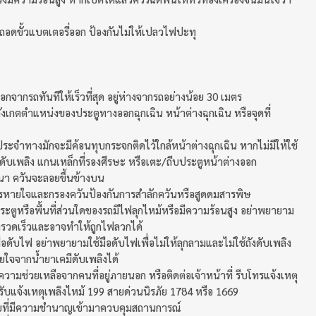
ถอดขั้วแบตเตอรี่ออก ป้องกันไม่ให้เปลวไฟปะทุ
ะออกจากรถทันทีให้เร็วที่สุด อยู่ห่างจากรถอย่างน้อย 30 เมตร
ห้สังเกตตำแหน่งของประตูทางออกฉุกเฉิน หน้าต่างฉุกเฉิน หรือจุดที่
ประจำทางมักจะมีค้อนทุบกระจกติดไว้ใกล้หน้าต่างฉุกเฉิน หากไม่มีให้ใช้
งดับเพลิง แกนเหล็กที่รองศีรษะ หรือเตะ/ถีบประตูหน้าต่างออก
ฟหนา ควันจะลอยขึ้นข้างบน
นการหายใจและกรองควันป้องกันการสำลักควันหรือสูดดมสารพิษ
กประตูหรือพื้นที่ส่วนใดของรถมีไฟลุกไหม้หรือมีความร้อนสูง อย่าพยายาม
งรวดเร็วและอาจทำให้ถูกไฟลวกได้
เพื่อดับไฟ อย่าพยายามใช้มือดับไฟเพื่อไม่ให้ลุกลามและไม่ใช้ถังดับเพลิง
ใจจากน้ำยาเคมีดับเพลิงได้
ช่วยเหลือจากคนที่อยู่ภายนอก หรือติดต่อเจ้าหน้าที่ รีบโทรแจ้งเหตุ
นย์รับแจ้งเหตุเพลิงไหม้ 199 สายด่วนนิรภัย 1784 หรือ 1669
้ภัยที่มีความชำนาญเข้ามาควบคุมสถานการณ์