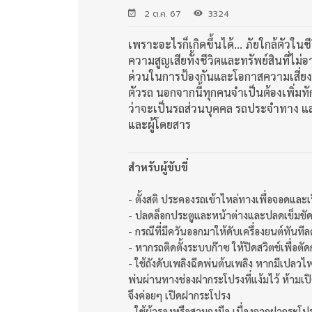
2 ต.ค. 67
3324
เพราะอะไรก็เกิดขึ้นได้... ภัยใกล้ตัวในช
ความสูญเสียทั้งชีวิตและทรัพย์สินที่ไ
ด่วนในการป้องกันและโอกาสความเสี่ยงท
ตัวรถ นอกจากนี้ทุกคนจำเป็นต้องเพิ่มท
ว่าจะเป็นรถส่วนบุคคล รถประจำทาง และ
และผู้โดยสาร
สำหรับผู้ขับขี่
- ตั้งสติ ประคองรถเข้าไหล่ทางเพื่อจอดและเ
- ปลดล็อกประตูและหน้าต่างและปลดเข็มขัด
- กรณีที่มีควันออกมาให้ดับเครื่องยนต์ทัน
- หากรถติดตั้งระบบก๊าซ ให้ปิดสวิตช์เพื่อ
- ใช้ถังดับเพลิงฉีดพ่นต้นเพลิง หากมีเปล
พ่นผ่านทางช่องฝากระโปรงที่แง้มไว้ ห้ามเ
จึงค่อยๆ เปิดฝากระโปรง
- ใช้ผ้ารองหรือสวมถุงมือ เนื่องจากฝากระโปร