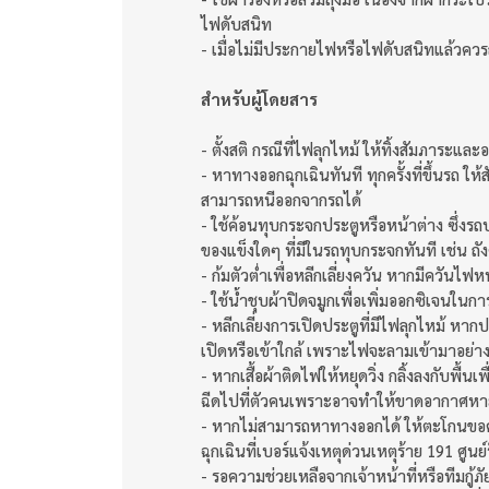
ไฟดับสนิท
- เมื่อไม่มีประกายไฟหรือไฟดับสนิทแล้วควร
สำหรับผู้โดยสาร
- ตั้งสติ กรณีที่ไฟลุกไหม้ ให้ทิ้งสัมภาระแล
- หาทางออกฉุกเฉินทันที ทุกครั้งที่ขึ้นรถ ใ
สามารถหนีออกจากรถได้
- ใช้ค้อนทุบกระจกประตูหรือหน้าต่าง ซึ่งรถ
ของแข็งใดๆ ที่มีในรถทุบกระจกทันที เช่น ถั
- ก้มตัวต่ำเพื่อหลีกเลี่ยงควัน หากมีควันไ
- ใช้น้ำชุบผ้าปิดจมูกเพื่อเพิ่มออกซิเจนใ
- หลีกเลี่ยงการเปิดประตูที่มีไฟลุกไหม้ หา
เปิดหรือเข้าใกล้ เพราะไฟจะลามเข้ามาอย่า
- หากเสื้อผ้าติดไฟให้หยุดวิ่ง กลิ้งลงกับพื้น
ฉีดไปที่ตัวคนเพราะอาจทำให้ขาดอากาศหาย
- หากไม่สามารถหาทางออกได้ ให้ตะโกนขอความ
ฉุกเฉินที่เบอร์แจ้งเหตุด่วนเหตุร้าย 191 ศู
- รอความช่วยเหลือจากเจ้าหน้าที่หรือทีมกู