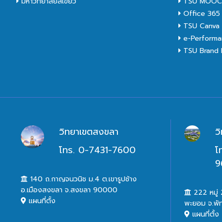
มหาวิทยาลัยสีเขียว
TSU MOO
Office 365
TSU Canva 
e-Performa
TSU Brand I
วิทยาเขตสงขลา
ว
โทร. 0-7431-7600
โ
9
140 ถ.กาญจนวนิช ม.4 ต.เขารูปช้าง
อ.เมืองสงขลา จ.สงขลา 90000
222 หมู่ 2
แผนที่ตั้ง
พะยอม จ.พั
แผนที่ตั้ง