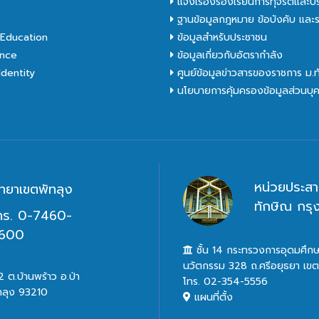
C
แจ้งเรื่องร้องเรียนการทุจริตและป
ฐานข้อมูลกฎหมาย ข้อบังคับ และร
Education
ข้อมูลสำหรับประชาชน
nce
ข้อมูลเกี่ยวกับอัตรากำลัง
dentity
ศูนย์ข้อมูลข่าวสารของราชการ ม.
นโยบายการคุ้มครองข้อมูลส่วนบุ
หน่วยประสา
ิทยาเขตพัทลุง
ทักษิณ กร
ทร. 0-7460-
600
ชั้น 14 กระทรวงการอุดมศึกษ
นวัตกรรม 328 ถ.ศรีอยุธยา เข
 ต.บ้านพร้าว อ.ป่า
โทร. 02-354-5556
ทลุง 93210
แผนที่ตั้ง