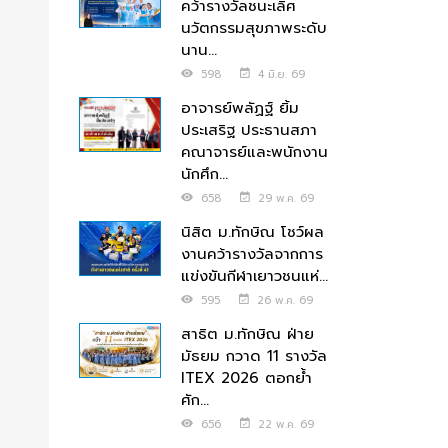
คว้ารางวัลชนะเลิศ
นวัตกรรมสุขภาพระดับ
นาน...
598
4 มิ.ย. 69
อาจารย์พลัฏฐ์ ยิ้ม
ประเสริฐ ประธานสภา
คณาจารย์และพนักงาน
นักศึก...
658
29 พ.ค. 69
นิสิต ม.ทักษิณ โชว์ผล
งานคว้ารางวัลจากการ
แข่งขันกีฬาเยาวชนแห่...
595
26 พ.ค. 69
สาธิต ม.ทักษิณ ฝ่าย
มัธยม กวาด 11 รางวัล
ITEX 2026 ตอกย้ำ
ศัก...
656
22 พ.ค. 69