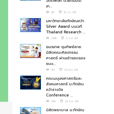
จิตตพงศ์ ตัวแทนประ
เท...
83
31 ก.ค. 69
มหาวิทยาลัยทักษิณคว้า
Silver Award บนเวที
Thailand Research ...
268
2 ก.ค. 69
อมรเทพ ขุนทิพย์ลาย
นิสิตคณะศิลปกรรม
ศาสตร์ ผ่านเข้ารอบรอง
ชนะเ...
313
25 มิ.ย. 69
คณะมนุษยศาสตร์และ
สังคมศาสตร์ ม.ทักษิณ
คว้ารางวัล
Conference ...
534
23 มิ.ย. 69
นิสิตพยาบาล ม.ทักษิณ