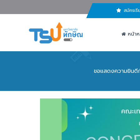
สมัครเรี
หน้าห
ขอแสดงความยินดีกั