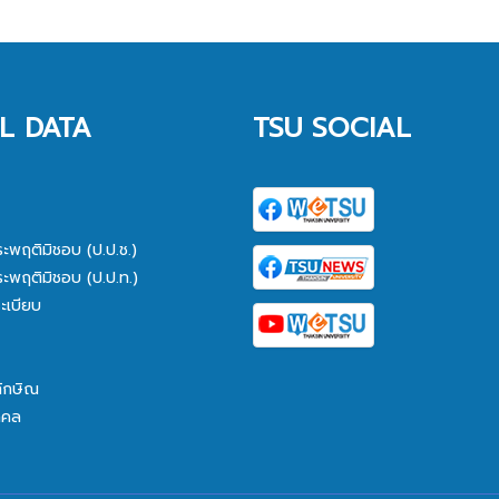
L DATA
TSU SOCIAL
ระพฤติมิชอบ (ป.ป.ช.)
ระพฤติมิชอบ (ป.ป.ท.)
ะเบียบ
ทักษิณ
คคล