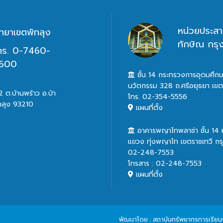
หน่วยประสา
ิทยาเขตพัทลุง
ทักษิณ กร
ทร. 0-7460-
600
ชั้น 14 กระทรวงการอุดมศึกษ
นวัตกรรม 328 ถ.ศรีอยุธยา เข
 ต.บ้านพร้าว อ.ป่า
โทร. 02-354-5556
ทลุง 93210
แผนที่ตั้ง
อาคารพญาไทพลาซ่า ชั้น 14
แขวง ทุ่งพญาไท เขตราชเทวี ก
02-248-7553
โทรสาร : 02-248-7553
แผนที่ตั้ง
พัฒนาโดย : สถาบันทรัพยากรการเรียนรู้