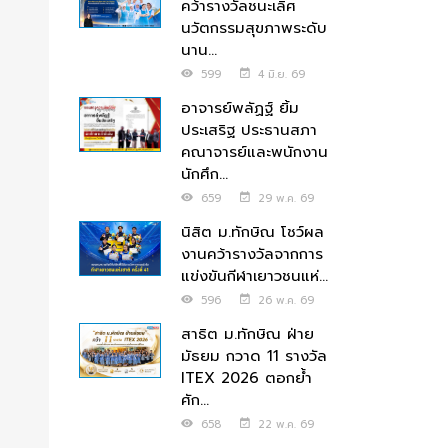
คว้ารางวัลชนะเลิศ
นวัตกรรมสุขภาพระดับ
นาน...
599
4 มิ.ย. 69
อาจารย์พลัฏฐ์ ยิ้ม
ประเสริฐ ประธานสภา
คณาจารย์และพนักงาน
นักศึก...
659
29 พ.ค. 69
นิสิต ม.ทักษิณ โชว์ผล
งานคว้ารางวัลจากการ
แข่งขันกีฬาเยาวชนแห่...
596
26 พ.ค. 69
สาธิต ม.ทักษิณ ฝ่าย
มัธยม กวาด 11 รางวัล
ITEX 2026 ตอกย้ำ
ศัก...
658
22 พ.ค. 69