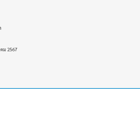
า
วาคม 2567