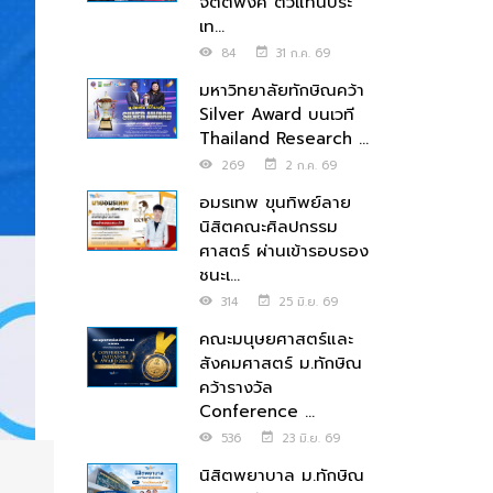
จิตตพงศ์ ตัวแทนประ
เท...
84
31 ก.ค. 69
มหาวิทยาลัยทักษิณคว้า
Silver Award บนเวที
Thailand Research ...
269
2 ก.ค. 69
อมรเทพ ขุนทิพย์ลาย
นิสิตคณะศิลปกรรม
ศาสตร์ ผ่านเข้ารอบรอง
ชนะเ...
314
25 มิ.ย. 69
คณะมนุษยศาสตร์และ
สังคมศาสตร์ ม.ทักษิณ
คว้ารางวัล
Conference ...
536
23 มิ.ย. 69
นิสิตพยาบาล ม.ทักษิณ