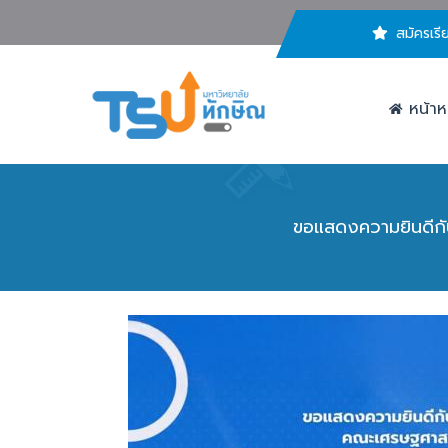
สมัครเรี
หน้าห
ขอแสดงความยินดีกั