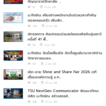
กัญญาราชวิทยาลัย ...
67
6 ส.ค. 69
ม.ทักษิณ เคียงข้างพนักงานในช่วงเวลาสำคัญ
ของครอบครัว เพิ่มสิท...
297
5 ส.ค. 69
นิทรรศการ ศิลปกรรมร่วมสมัยของศิลปินรุ่นเยาว์
ครั้งที่ 41 พื้...
95
3 ส.ค. 69
ม.ทักษิณ จับมือเซี่ยงไฮ จัดตั้งศูนย์นานาชาติด้าน
วิทยาการแมลง...
157
2 ส.ค. 69
เฉิด-ฉาย Shine and Share Fair 2026 เวที
เชื่อมองค์ความรู้ ม.ท...
160
31 ก.ค. 69
TSU NextGen Communicator พัฒนาทักษะ
นิสิต ม.ทักษิณ สร้างสรรค์...
168
31 ก.ค. 69