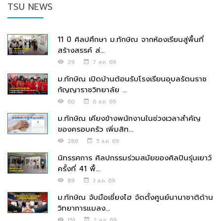
TSU NEWS
11 ปี ศิลปศึกษา ม.ทักษิณ จากห้องเรียนสู่พื้นที่
สร้างสรรค์ ส่...
29
7 ส.ค. 69
ม.ทักษิณ เปิดบ้านต้อนรับโรงเรียนอุบลรัตนราช
กัญญาราชวิทยาลัย ...
60
6 ส.ค. 69
ม.ทักษิณ เคียงข้างพนักงานในช่วงเวลาสำคัญ
ของครอบครัว เพิ่มสิท...
286
5 ส.ค. 69
นิทรรศการ ศิลปกรรมร่วมสมัยของศิลปินรุ่นเยาว์
ครั้งที่ 41 พื้...
89
3 ส.ค. 69
ม.ทักษิณ จับมือเซี่ยงไฮ จัดตั้งศูนย์นานาชาติด้าน
วิทยาการแมลง...
153
2 ส.ค. 69