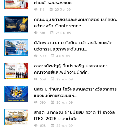
ผ่านเข้ารอบรองชนะเ...
314
25 มิ.ย. 69
คณะมนุษยศาสตร์และสังคมศาสตร์ ม.ทักษิณ
คว้ารางวัล Conference ...
536
23 มิ.ย. 69
นิสิตพยาบาล ม.ทักษิณ คว้ารางวัลชนะเลิศ
นวัตกรรมสุขภาพระดับนาน...
599
4 มิ.ย. 69
อาจารย์พลัฏฐ์ ยิ้มประเสริฐ ประธานสภา
คณาจารย์และพนักงานนักศึก...
659
29 พ.ค. 69
นิสิต ม.ทักษิณ โชว์ผลงานคว้ารางวัลจากการ
แข่งขันกีฬาเยาวชนแห่...
596
26 พ.ค. 69
สาธิต ม.ทักษิณ ฝ่ายมัธยม กวาด 11 รางวัล
ITEX 2026 ตอกย้ำศัก...
658
22 พ.ค. 69