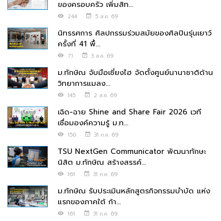
ของครอบครัว เพิ่มสิท...
244
5 ส.ค. 69
นิทรรศการ ศิลปกรรมร่วมสมัยของศิลปินรุ่นเยาว์
ครั้งที่ 41 พื้...
71
3 ส.ค. 69
ม.ทักษิณ จับมือเซี่ยงไฮ จัดตั้งศูนย์นานาชาติด้าน
วิทยาการแมลง...
145
2 ส.ค. 69
เฉิด-ฉาย Shine and Share Fair 2026 เวที
เชื่อมองค์ความรู้ ม.ท...
150
31 ก.ค. 69
TSU NextGen Communicator พัฒนาทักษะ
นิสิต ม.ทักษิณ สร้างสรรค์...
161
31 ก.ค. 69
ม.ทักษิณ รับประเมินหลักสูตรกิจกรรมบำบัด แห่ง
แรกของภาคใต้ ก้า...
161
31 ก.ค. 69