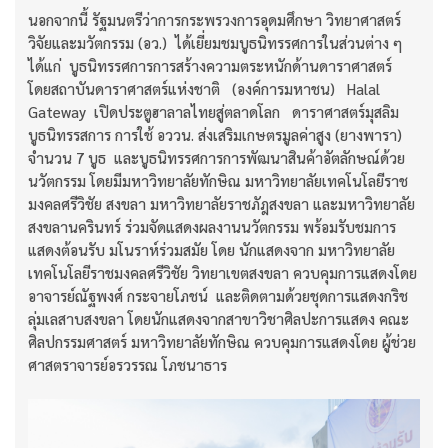
นอกจากนี้ รัฐมนตรีว่าการกระพรวงการอุดมศึกษา วิทยาศาสตร์
วิจัยและมวัตกรรม (อว.) ได้เยี่ยมชมบูธนิทรรศการในส่วนต่าง ๆ
ได้แก่ บูธนิทรรศการการสร้างความตระหนักด้านดาราศาสตร์
โดยสถาบันดาราศาสตร์แห่งชาติ (องค์การมหาชน) Halal
Gateway เปิดประตูฮาลาลไทยสู่ตลาดโลก ดาราศาสตร์มุสลิม
บูธนิทรรสการ การใช้ อววน. ส่งเสริมเกษตรมูลค่าสูง (ยางพารา)
จำนวน 7 บูธ และบูธนิทรรศการการพัฒนาสินค้าอัตลักษณ์ด้วย
นวัตกรรม โดยมีมหาวิทยาลัยทักษิณ มหาวิทยาลัยเทคโนโลยีราช
มงคลศรีวิชัย สงขลา มหาวิทยาลัยราชภัฎสงขลา และมหาวิทยาลัย
สงขลานครินทร์ ร่วมจัดแสดงผลงานนวัตกรรม พร้อมรับชมการ
แสดงต้อนรับ มโนราห์ร่วมสมัย โดย นักแสดงจาก มหาวิทยาลัย
เทคโนโลยีราชมงคลศรีวิชัย วิทยาเขตสงขลา ควบคุมการแสดงโดย
อาจารย์ณัฐพงศ์ กระจายโภชน์ และติดตามด้วยชุดการแสดงกริช
ลุ่มเลสาบสงขลา โดยนักแสดงจากสาขาวิชาศิลปะการแสดง คณะ
ศิลปกรรมศาสตร์ มหาวิทยาลัยทักษิณ ควบคุมการแสดงโดย ผู้ช่วย
ศาสตราจารย์อรวรรณ โภชนาธาร