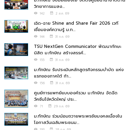
ม.ทักษิณ จับมือเซี่ยงไฮ จัดตั้งศูนย์นานาชาติด้าน
วิทยาการแมลง...
142
2 ส.ค. 69
เฉิด-ฉาย Shine and Share Fair 2026 เวที
เชื่อมองค์ความรู้ ม.ท...
144
31 ก.ค. 69
TSU NextGen Communicator พัฒนาทักษะ
นิสิต ม.ทักษิณ สร้างสรรค์...
155
31 ก.ค. 69
ม.ทักษิณ รับประเมินหลักสูตรกิจกรรมบำบัด แห่ง
แรกของภาคใต้ ก้า...
156
31 ก.ค. 69
ศูนย์การแพทย์แบบองค์รวม ม.ทักษิณ จัดฉีด
วัคซีนไข้หวัดใหญ่ ประ...
71
29 ก.ค. 69
ม.ทักษิณ ร่วมน้อมถวายพระพรชัยมงคลเนื่องใน
โอกาสวันเฉลิมพระชนม...
193
28 ก.ค. 69