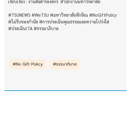
เรียบเรียง : งานสื่อสารองค์กร สำนักงานมหาวิทยาลัย
#TSUNEWS #WeTSU #มหาวิทยาลัยทักษิณ #NoGiftPolicy
#ไม่รับของกำนัล #การประเมินคุณธรรมและความโปร่งใส
#ประเมินITA #ธรรมาภิบาล
#No Gift Policy
#ธรรมาภิบาล