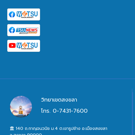
วิทยาเขตสงขลา
โทร. 0-7431-7600
140 ถ.กาญจนวนิช ม.4 ต.เขารูปช้าง อ.เมืองสงขลา