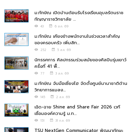
ม.ทักษิณ เปิดบ้านต้อนรับโรงเรียนอุบลรัตนราช
กัญญาราชวิทยาลัย ...
43
6 ส.ค. 69
ม.ทักษิณ เคียงข้างพนักงานในช่วงเวลาสำคัญ
ของครอบครัว เพิ่มสิท...
252
5 ส.ค. 69
นิทรรศการ ศิลปกรรมร่วมสมัยของศิลปินรุ่นเยาว์
ครั้งที่ 41 พื้...
77
3 ส.ค. 69
ม.ทักษิณ จับมือเซี่ยงไฮ จัดตั้งศูนย์นานาชาติด้าน
วิทยาการแมลง...
145
2 ส.ค. 69
เฉิด-ฉาย Shine and Share Fair 2026 เวที
เชื่อมองค์ความรู้ ม.ท...
151
31 ก.ค. 69
TSU NextGen Communicator พัฒนาทักษะ