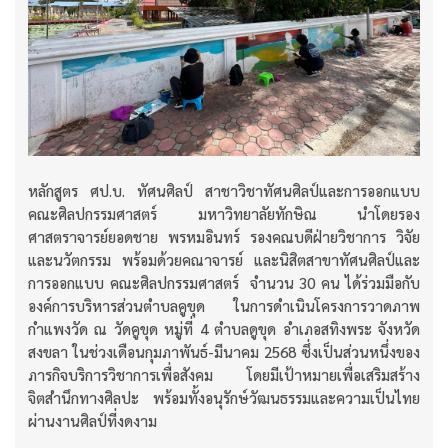
หลักสูตร ศป.บ. ทัศนศิลป์ สาชาวิชาทัศนศิลป์และการออกแบบ
คณะศิลปกรรมศาสตร์ มหาวิทยาลัยทักษิณ นำโดยรอง
ศาสตราจารย์ยอดชาย พรหมอินทร์ รองคณบดีฝ่ายวิชาการ วิจัย
และนวัตกรรม พร้อมด้วยคณาจารย์ และนิสิตสาขาทัศนศิลป์และ
การออกแบบ คณะศิลปกรรมศาสตร์ จำนวน 30 คน ได้ร่วมมือกับ
องค์การบริหารส่วนตำบลคูขุด ในการดำเนินโครงการวาดภาพ
กำแพงวัด ณ วัดคูขุด หมู่ที่ 4 ตำบลดูขุด อำเภอสทิงพระ จังหวัด
สงขลา ในช่วงเดือนกุมภาพันธ์-มีนาคม 2568 ซึ่งเป็นส่วนหนึ่งของ
ภารกิจบริการวิชาการเพื่อสังคม โดยมีเป้าหมายเพื่อเสริมสร้าง
จิตสำนึกทางศิลปะ พร้อมทั้งอนุรักษ์วัฒนธรรมและความเป็นไทย
ผ่านงานศิลป์ที่งดงาม