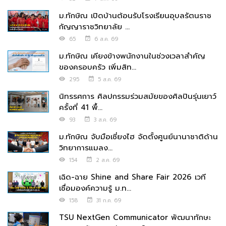
ม.ทักษิณ เปิดบ้านต้อนรับโรงเรียนอุบลรัตนราช
กัญญาราชวิทยาลัย ...
65
6 ส.ค. 69
ม.ทักษิณ เคียงข้างพนักงานในช่วงเวลาสำคัญ
ของครอบครัว เพิ่มสิท...
295
5 ส.ค. 69
นิทรรศการ ศิลปกรรมร่วมสมัยของศิลปินรุ่นเยาว์
ครั้งที่ 41 พื้...
93
3 ส.ค. 69
ม.ทักษิณ จับมือเซี่ยงไฮ จัดตั้งศูนย์นานาชาติด้าน
วิทยาการแมลง...
154
2 ส.ค. 69
เฉิด-ฉาย Shine and Share Fair 2026 เวที
เชื่อมองค์ความรู้ ม.ท...
158
31 ก.ค. 69
TSU NextGen Communicator พัฒนาทักษะ