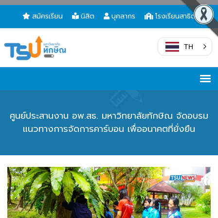
สมัครเรียน
นิสิต
บุคลากร
โรงเรียนสาธิต
TH
ศูนย์ประสานงาน อพ.สธ. มหาวิทยาลัยทักษิณ จัดอบรม
แนวทางการจัดการคาร์บอน เพื่ออนาคตที่ยั่งยืน