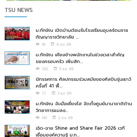
TSU NEWS
ม.ทักษิณ เปิดบ้านต้อนรับโรงเรียนอุบลรัตนราช
กัญญาราชวิทยาลัย ...
43
6 ส.ค. 69
ม.ทักษิณ เคียงข้างพนักงานในช่วงเวลาสำคัญ
ของครอบครัว เพิ่มสิท...
252
5 ส.ค. 69
นิทรรศการ ศิลปกรรมร่วมสมัยของศิลปินรุ่นเยาว์
ครั้งที่ 41 พื้...
77
3 ส.ค. 69
ม.ทักษิณ จับมือเซี่ยงไฮ จัดตั้งศูนย์นานาชาติด้าน
วิทยาการแมลง...
145
2 ส.ค. 69
เฉิด-ฉาย Shine and Share Fair 2026 เวที
เชื่อมองค์ความรู้ ม.ท...