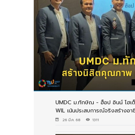
UMDC ม.ทักษิณ - ฮ็อป อินน์ โฮเต็
WIL เน้นประสบการณ์จริงสร้างอาช
26 มี.ค. 68
1311