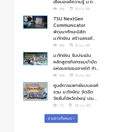
เชื่อมองค์ความรู้ ม.ท...
156
31 ก.ค. 69
TSU NextGen
Communicator
พัฒนาทักษะนิสิต
ม.ทักษิณ สร้างสรรค์...
165
31 ก.ค. 69
ม.ทักษิณ รับประเมิน
หลักสูตรกิจกรรมบำบัด
แห่งแรกของภาคใต้ ก้า...
168
31 ก.ค. 69
ศูนย์การแพทย์แบบองค์
รวม ม.ทักษิณ จัดฉีด
วัคซีนไข้หวัดใหญ่ ประ...
79
29 ก.ค. 69
อ่านข่าวทั้งหมด