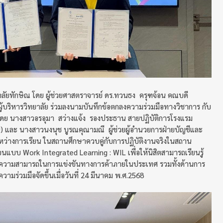
ลัยทักษิณ โดย ผู้ช่วยศาสตราจารย์ ดร.ทวนธง ครุฑจ้อน คณบดี
ผู้บริหารวิทยาลัย ร่วมลงนามบันทึกข้อตกลงความร่วมมือทางวิชาการ กับ
นำโดย นางสาวอรอุมา สว่างแจ้ง รองประธาน สายปฏิบัติการโรงแรม
ชน) และ นางสาวนงนุช บูรณคุณามณี ผู้ช่วยผู้อำนวยการฝ่ายบัญชีและ
หว่างการเรียน ในสถานศึกษาควบคู่กับการปฏิบัติงานจริงในสถาน
แบบ Work Integrated Learning : WIL เพื่อให้นิสิตสามารถเรียนรู้
ดความสามารถในการแข่งขันทางการค้าภายในประเทศ รวมทั้งด้านการ
มร่วมมือจัดขึ้นเมื่อวันที่ 24 มีนาคม พ.ศ.2568