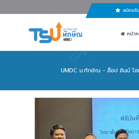
สมัครเรี
หน้าห
UMDC ม.ทักษิณ - ฮ็อป อินน์ โฮเ