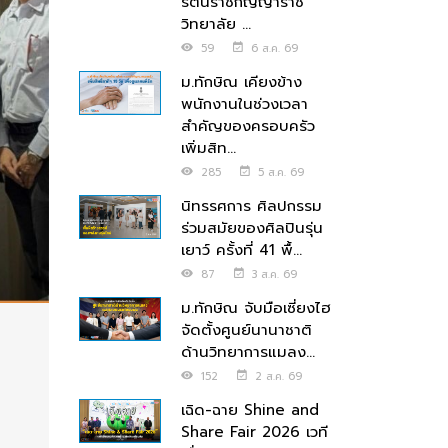
รัตนราชกัญญาราช
วิทยาลัย ...
59
6 ส.ค. 69
ม.ทักษิณ เคียงข้าง
พนักงานในช่วงเวลา
สำคัญของครอบครัว
เพิ่มสิท...
285
5 ส.ค. 69
นิทรรศการ ศิลปกรรม
ร่วมสมัยของศิลปินรุ่น
เยาว์ ครั้งที่ 41 พื้...
87
3 ส.ค. 69
ม.ทักษิณ จับมือเซี่ยงไฮ
จัดตั้งศูนย์นานาชาติ
ด้านวิทยาการแมลง...
152
2 ส.ค. 69
เฉิด-ฉาย Shine and
Share Fair 2026 เวที