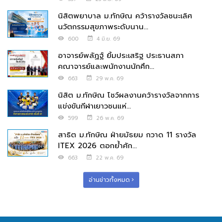
นิสิตพยาบาล ม.ทักษิณ คว้ารางวัลชนะเลิศ
นวัตกรรมสุขภาพระดับนาน...
600
4 มิ.ย. 69
อาจารย์พลัฏฐ์ ยิ้มประเสริฐ ประธานสภา
คณาจารย์และพนักงานนักศึก...
663
29 พ.ค. 69
นิสิต ม.ทักษิณ โชว์ผลงานคว้ารางวัลจากการ
แข่งขันกีฬาเยาวชนแห่...
599
26 พ.ค. 69
สาธิต ม.ทักษิณ ฝ่ายมัธยม กวาด 11 รางวัล
ITEX 2026 ตอกย้ำศัก...
663
22 พ.ค. 69
อ่านข่าวทั้งหมด