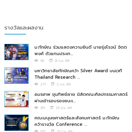
รางวัลและผลงาน
ม.ทักษิณ ร่วมแสดงความยินดี นายรุ่งโรจน์ จิตต
พงศ์ ตัวแทนประเท...
93
31 ก.ค. 69
มหาวิทยาลัยทักษิณคว้า Silver Award บนเวที
Thailand Research ...
271
2 ก.ค. 69
อมรเทพ ขุนทิพย์ลาย นิสิตคณะศิลปกรรมศาสตร์
ผ่านเข้ารอบรองชนะเ...
315
25 มิ.ย. 69
คณะมนุษยศาสตร์และสังคมศาสตร์ ม.ทักษิณ
คว้ารางวัล Conference ...
537
23 มิ.ย. 69