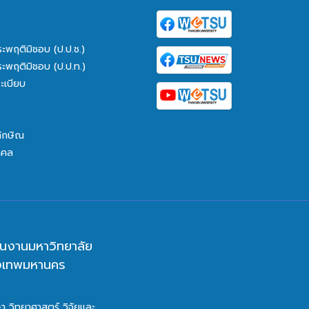
ระพฤติมิชอบ (ป.ป.ช.)
ระพฤติมิชอบ (ป.ป.ท.)
ะเบียบ
ทักษิณ
คคล
นงานมหาวิทยาลัย
ุงเทพมหานคร
า วิทยาศาสตร์ วิจัยและ