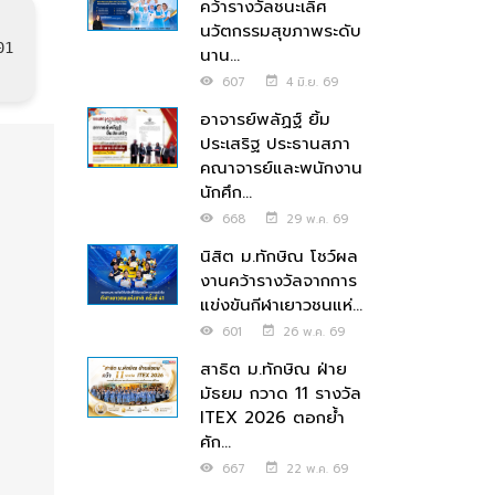
คว้ารางวัลชนะเลิศ
นวัตกรรมสุขภาพระดับ
01
นาน...
607
4 มิ.ย. 69
อาจารย์พลัฏฐ์ ยิ้ม
ประเสริฐ ประธานสภา
คณาจารย์และพนักงาน
นักศึก...
668
29 พ.ค. 69
นิสิต ม.ทักษิณ โชว์ผล
งานคว้ารางวัลจากการ
แข่งขันกีฬาเยาวชนแห่...
601
26 พ.ค. 69
สาธิต ม.ทักษิณ ฝ่าย
มัธยม กวาด 11 รางวัล
ITEX 2026 ตอกย้ำ
ศัก...
667
22 พ.ค. 69