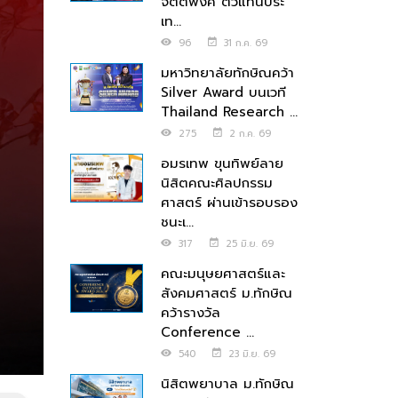
จิตตพงศ์ ตัวแทนประ
เท...
96
31 ก.ค. 69
มหาวิทยาลัยทักษิณคว้า
Silver Award บนเวที
Thailand Research ...
275
2 ก.ค. 69
อมรเทพ ขุนทิพย์ลาย
นิสิตคณะศิลปกรรม
ศาสตร์ ผ่านเข้ารอบรอง
ชนะเ...
317
25 มิ.ย. 69
คณะมนุษยศาสตร์และ
สังคมศาสตร์ ม.ทักษิณ
คว้ารางวัล
Conference ...
540
23 มิ.ย. 69
นิสิตพยาบาล ม.ทักษิณ