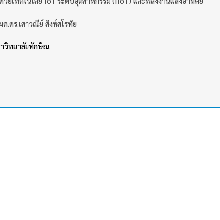
วยเทคโนโลยี IoT ระดับอุตสาหกรรม (IIoT) และพลังงานแสงอาทิตย์
ผศ.ดร.เสาวณีย์ สิงห์สโรทัย
าวิทยาลัยทักษิณ