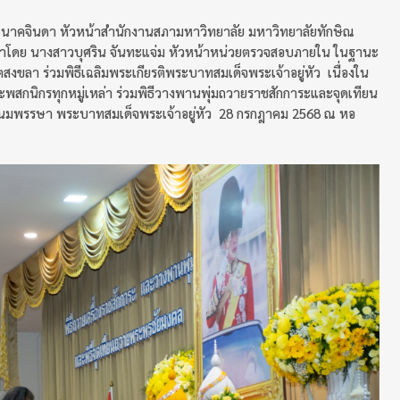
มา นาคจินดา หัวหน้าสำนักงานสภามหาวิทยาลัย มหาวิทยาลัยทักษิณ
โดย นางสาวบุศริน จันทะแจ่ม หัวหน้าหน่วยตรวจสอบภายใน ในฐานะ
งขลา ร่วมพิธีเฉลิมพระเกียรติพระบาทสมเด็จพระเจ้าอยู่หัว เนื่องใน
พสกนิกรทุกหมู่เหล่า ร่วมพิธีวางพานพุ่มถวายราชสักการะและจุดเทียน
ชนมพรรษา พระบาทสมเด็จพระเจ้าอยู่หัว 28 กรกฎาคม 2568 ณ หอ