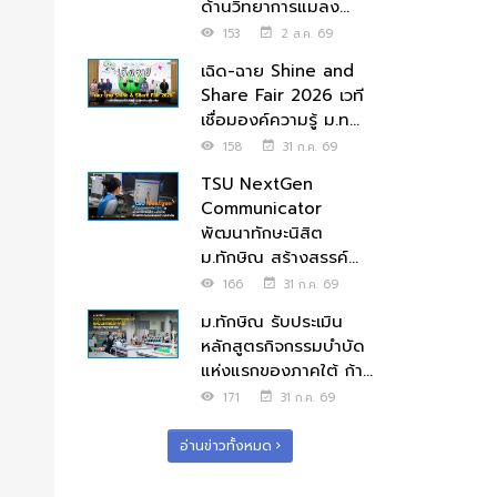
ด้านวิทยาการแมลง...
153
2 ส.ค. 69
เฉิด-ฉาย Shine and
Share Fair 2026 เวที
เชื่อมองค์ความรู้ ม.ท...
158
31 ก.ค. 69
TSU NextGen
Communicator
พัฒนาทักษะนิสิต
ม.ทักษิณ สร้างสรรค์...
166
31 ก.ค. 69
ม.ทักษิณ รับประเมิน
หลักสูตรกิจกรรมบำบัด
แห่งแรกของภาคใต้ ก้า...
171
31 ก.ค. 69
อ่านข่าวทั้งหมด