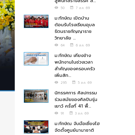
สู่พื้นที่สร้างสรรค์ ส่...
50
7 ส.ค. 69
ม.ทักษิณ เปิดบ้าน
ต้อนรับโรงเรียนอุบล
รัตนราชกัญญาราช
วิทยาลัย ...
64
6 ส.ค. 69
ม.ทักษิณ เคียงข้าง
พนักงานในช่วงเวลา
สำคัญของครอบครัว
เพิ่มสิท...
295
5 ส.ค. 69
นิทรรศการ ศิลปกรรม
ร่วมสมัยของศิลปินรุ่น
เยาว์ ครั้งที่ 41 พื้...
91
3 ส.ค. 69
ม.ทักษิณ จับมือเซี่ยงไฮ
จัดตั้งศูนย์นานาชาติ