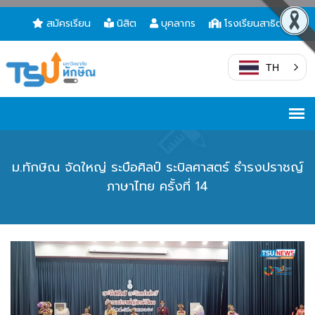
สมัครเรียน
นิสิต
บุคลากร
โรงเรียนสาธิต
TH
ม.ทักษิณ จัดใหญ่ ระบือศิลป์ ระบิลศาสตร์ ธำรงปราชญ์
ภาษาไทย ครั้งที่ 14