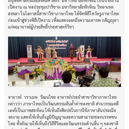
มนุษยศาสตร์และสังคมศาสตร์ มหาวิทยาลัยทักษิณ เป็นประธาน
เปิดงาน ณ หอประชุมปาริชาต มหาวิทยาลัยทักษิณ วิทยาเขต
สงขลา ในโอกาสนี้สาขาวิชาภาษาไทย ได้จัดพิธีไหว้ครูภาษาไทย
ก่อนเข้าสู่ช่วงพิธีเปิดงาน เพื่อแสดงออกถึงความเคารพ กตัญญุตา
แก่คณาจารย์ผู้ประสิทธิ์ประศาสตร์วิชา
อาจารย์ วราเมษ วัฒนไชย อาจารย์ประจำสาขาวิชาภาษาไทย
กล่าวว่า ภาษาไทยเป็นวัฒนธรรมอันล้ำค่าของชาติ ส่วนวรรณคดี
เองก็เป็นภาพสะท้อน ให้เห็นถึงศิลปะในการใช้ภาษาอันประณีต
งดงาม แสดงให้เห็นถึงภูมิปัญญาและความสามารถของบรรพชน
ไทย ทั้งยังฉายให้เห็นถึงวิถีชีวิตและวัฒนธรรมด้านอื่น ๆ ของชาติ