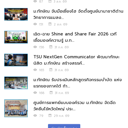
87
3 ส.ค. 69
ม.ทักษิณ จับมือเซี่ยงไฮ จัดตั้งศูนย์นานาชาติด้าน
วิทยาการแมลง...
151
2 ส.ค. 69
เฉิด-ฉาย Shine and Share Fair 2026 เวที
เชื่อมองค์ความรู้ ม.ท...
156
31 ก.ค. 69
TSU NextGen Communicator พัฒนาทักษะ
นิสิต ม.ทักษิณ สร้างสรรค์...
165
31 ก.ค. 69
ม.ทักษิณ รับประเมินหลักสูตรกิจกรรมบำบัด แห่ง
แรกของภาคใต้ ก้า...
168
31 ก.ค. 69
ศูนย์การแพทย์แบบองค์รวม ม.ทักษิณ จัดฉีด
วัคซีนไข้หวัดใหญ่ ประ...
79
29 ก.ค. 69