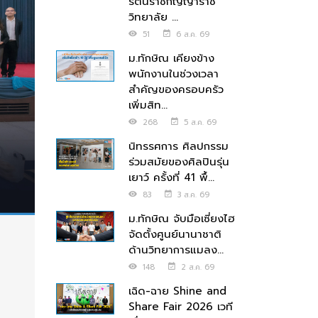
รัตนราชกัญญาราช
วิทยาลัย ...
51
6 ส.ค. 69
ม.ทักษิณ เคียงข้าง
พนักงานในช่วงเวลา
สำคัญของครอบครัว
เพิ่มสิท...
268
5 ส.ค. 69
นิทรรศการ ศิลปกรรม
ร่วมสมัยของศิลปินรุ่น
เยาว์ ครั้งที่ 41 พื้...
83
3 ส.ค. 69
ม.ทักษิณ จับมือเซี่ยงไฮ
จัดตั้งศูนย์นานาชาติ
ด้านวิทยาการแมลง...
148
2 ส.ค. 69
เฉิด-ฉาย Shine and
Share Fair 2026 เวที