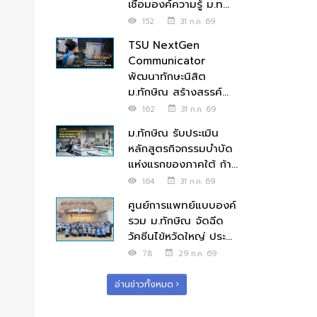
เชื่อมองค์ความรู้ ม.ท...
152
31 ก.ค. 69
TSU NextGen
Communicator
พัฒนาทักษะนิสิต
ม.ทักษิณ สร้างสรรค์...
162
31 ก.ค. 69
ม.ทักษิณ รับประเมิน
หลักสูตรกิจกรรมบำบัด
แห่งแรกของภาคใต้ ก้า...
164
31 ก.ค. 69
ศูนย์การแพทย์แบบองค์
รวม ม.ทักษิณ จัดฉีด
วัคซีนไข้หวัดใหญ่ ประ...
78
29 ก.ค. 69
อ่านข่าวทั้งหมด