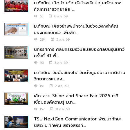
ม.ทักษิณ เปิดบ้านต้อนรับโรงเรียนอุบลรัตนราช
กัญญาราชวิทยาลัย ...
63
6 ส.ค. 69
ม.ทักษิณ เคียงข้างพนักงานในช่วงเวลาสำคัญ
ของครอบครัว เพิ่มสิท...
294
5 ส.ค. 69
นิทรรศการ ศิลปกรรมร่วมสมัยของศิลปินรุ่นเยาว์
ครั้งที่ 41 พื้...
90
3 ส.ค. 69
ม.ทักษิณ จับมือเซี่ยงไฮ จัดตั้งศูนย์นานาชาติด้าน
วิทยาการแมลง...
153
2 ส.ค. 69
เฉิด-ฉาย Shine and Share Fair 2026 เวที
เชื่อมองค์ความรู้ ม.ท...
157
31 ก.ค. 69
TSU NextGen Communicator พัฒนาทักษะ
นิสิต ม.ทักษิณ สร้างสรรค์...