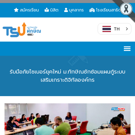
สมัครเรียน
นิสิต
บุคลากร
โรงเรียนสาธิต
TH
รับมือภัยไซเบอร์ยุคใหม่ ม.ทักษิณซักซ้อมแผนกู้ระบบ
เสริมเกราะดิจิทัลองค์กร