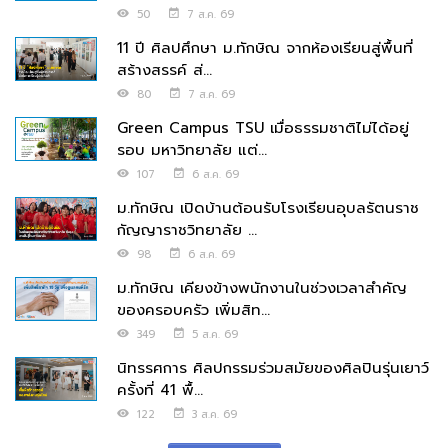
50
7 ส.ค. 69
11 ปี ศิลปศึกษา ม.ทักษิณ จากห้องเรียนสู่พื้นที่
สร้างสรรค์ ส่...
80
7 ส.ค. 69
Green Campus TSU เมื่อธรรมชาติไม่ได้อยู่
รอบ มหาวิทยาลัย แต่...
107
6 ส.ค. 69
ม.ทักษิณ เปิดบ้านต้อนรับโรงเรียนอุบลรัตนราช
กัญญาราชวิทยาลัย ...
98
6 ส.ค. 69
ม.ทักษิณ เคียงข้างพนักงานในช่วงเวลาสำคัญ
ของครอบครัว เพิ่มสิท...
349
5 ส.ค. 69
นิทรรศการ ศิลปกรรมร่วมสมัยของศิลปินรุ่นเยาว์
ครั้งที่ 41 พื้...
122
3 ส.ค. 69