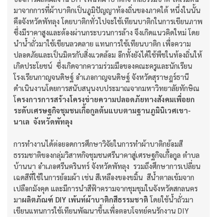
มาจากการที่ผ้าบาติกเป็นภูมิปัญญาท้องถิ่นของภาคใต้ หนึ่งในนั้น
คือจังหวัดพัทลุง โดยบาติกทั่วไปจะใช้เทียนบาติกในการเขียนภาพ
ซึ่งมีราคาสูงและต้องผ่านกระบวนการล้าง จึงเกิดแนวคิดใหม่ โดย
นำน้ำถั่วมาใช้เขียนลวดลาย แทนการใช้เทียนบาติก เพื่อความ
ปลอดภัยและเป็นมิตรกับสิ่งแวดล้อม อีกทั้งยังได้ใช้พืชในท้องถิ่นให้
เกิดประโยชน์ ซึ่งเกิดจากความร่วมมือของคณะครูและนักเรียน
โรงเรียนกาญจนดิษฐ์ อำเภอกาญจนดิษฐ์ จังหวัดสุราษฎร์ธานี
ดำเนินงานโดยการสนับสนุนงบประมาณจากมหาวิทยาลัยทักษิณ
โ
ครงการการสร้างโครงข่ายความปลอดภัยทางสังคมเพื่อยก
ระดับเศรษฐกิจชุมชนเกื้อกูลต้นแบบตามฐานภูมินิเวศเขา-
นาเล จังหวัดพัทลุง
การทำงานได้ต่อยอดการศึกษาวิจัยในการทำผ้าบาติกย้อมสี
ธรรมชาติของกลุ่มวิสาหกิจชุมชนศรีนาคาสู่เศรษฐกิจเกื้อกูล ตำบล
บ้านนา อำเภอศรีนครินทร์ จังหวัดพัทลุง รวมถึงศึกษาการเปลี่ยน
เฉดสีที่ใช้ในการย้อมผ้า เช่น สีเหลืองของขมิ้น สีน้ำตาลเข้มจาก
เปลือกมังคุด และมีการนำสีฟ้าครามจากชุมชุมในจังหวัดสกลนคร
มา
ผลิตภัณฑ์ DIY เพ้นท์ผ้าบาติกสีธรรมชาติ
โดยใช้น้ำถั่วมา
เขียนแทนการใช้เทียนพัฒนาขึ้นเพื่อตอบโจทย์คนรักงาน DIY