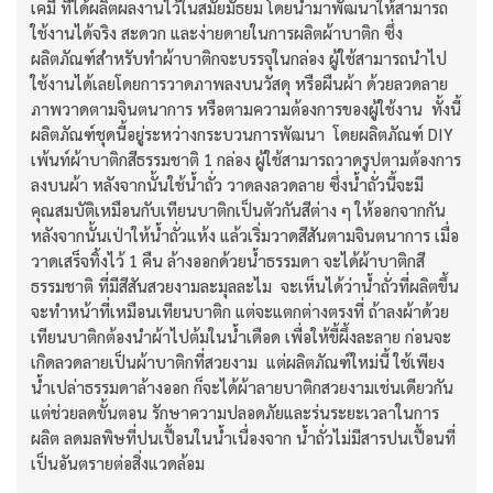
เคมี ที่ได้ผลิตผลงานไว้ในสมัยมัธยม โดยนำมาพัฒนาให้สามารถ
ใช้งานได้จริง สะดวก และง่ายดายในการผลิตผ้าบาติก ซึ่ง
ผลิตภัณฑ์สำหรับทำผ้าบาติกจะบรรจุในกล่อง ผู้ใช้สามารถนำไป
ใช้งานได้เลยโดยการวาดภาพลงบนวัสดุ หรือผืนผ้า ด้วยลวดลาย
ภาพวาดตามจินตนาการ หรือตามความต้องการของผู้ใช้งาน ทั้งนี้
ผลิตภัณฑ์ชุดนี้อยู่ระหว่างกระบวนการพัฒนา โดยผลิตภัณฑ์ DIY
เพ้นท์ผ้าบาติกสีธรรมชาติ 1 กล่อง ผู้ใช้สามารถวาดรูปตามต้องการ
ลงบนผ้า หลังจากนั้นใช้น้ำถั่ว วาดลงลวดลาย ซึ่งน้ำถั่วนี้จะมี
คุณสมบัติเหมือนกับเทียนบาติกเป็นตัวกันสีต่าง ๆ ให้ออกจากกัน
หลังจากนั้นเป่าให้น้ำถั่วแห้ง แล้วเริ่มวาดสีสันตามจินตนาการ เมื่อ
วาดเสร็จทิ้งไว้ 1 คืน ล้างออกด้วยน้ำธรรมดา จะได้ผ้าบาติกสี
ธรรมชาติ ที่มีสีสันสวยงามละมุลละไม จะเห็นได้ว่าน้ำถั่วที่ผลิตขึ้น
จะทำหน้าที่เหมือนเทียนบาติก แต่จะแตกต่างตรงที่ ถ้าลงผ้าด้วย
เทียนบาติกต้องนำผ้าไปต้มในน้ำเดือด เพื่อให้ขี้ผึ้งละลาย ก่อนจะ
เกิดลวดลายเป็นผ้าบาติกที่สวยงาม แต่ผลิตภัณฑ์ใหม่นี้ ใช้เพียง
น้ำเปล่าธรรมดาล้างออก ก็จะได้ผ้าลายบาติกสวยงามเช่นเดียวกัน
แต่ช่วยลดขั้นตอน รักษาความปลอดภัยและร่นระยะเวลาในการ
ผลิต ลดมลพิษที่ปนเปื้อนในน้ำเนื่องจาก น้ำถั่วไม่มีสารปนเปื้อนที่
เป็นอันตรายต่อสิ่งแวดล้อม