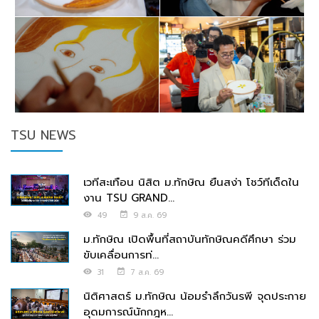
TSU NEWS
เวทีสะเทือน นิสิต ม.ทักษิณ ยืนสง่า โชว์ทีเด็ดใน
งาน TSU GRAND...
49
9 ส.ค. 69
ม.ทักษิณ เปิดพื้นที่สถาบันทักษิณคดีศึกษา ร่วม
ขับเคลื่อนการท่...
31
7 ส.ค. 69
นิติศาสตร์ ม.ทักษิณ น้อมรำลึกวันรพี จุดประกาย
อุดมการณ์นักกฎห...