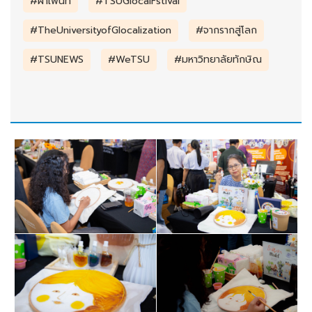
#ผ้าเพ้นท์
#TSUGlocalFstival
#TheUniversityofGlocalization
#จากรากสู่โลก
#TSUNEWS
#WeTSU
#มหาวิทยาลัยทักษิณ