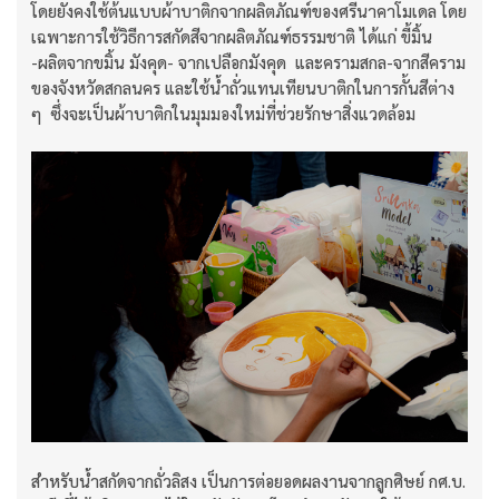
โดยยังคงใช้ต้นแบบผ้าบาติกจากผลิตภัณฑ์ของศรีนาคาโมเดล โดย
เฉพาะการใช้วิธีการสกัดสีจากผลิตภัณฑ์ธรรมชาติ ได้แก่ ขี้มิ้น
-ผลิตจากขมิ้น มังคุด- จากเปลือกมังคุด และครามสกล-จากสีคราม
ของจังหวัดสกลนคร และใช้น้ำถั่วแทนเทียนบาติกในการกั้นสีต่าง
ๆ ซึ่งจะเป็นผ้าบาติกในมุมมองใหม่ที่ช่วยรักษาสิ่งแวดล้อม
สำหรับน้ำสกัดจากถั่วลิสง เป็นการต่อยอดผลงานจากลูกศิษย์ กศ.บ.