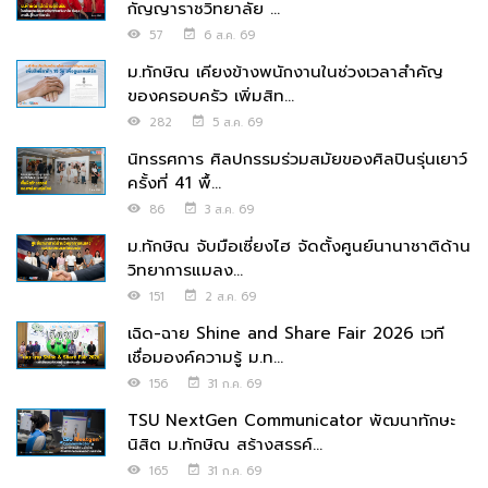
กัญญาราชวิทยาลัย ...
57
6 ส.ค. 69
ม.ทักษิณ เคียงข้างพนักงานในช่วงเวลาสำคัญ
ของครอบครัว เพิ่มสิท...
282
5 ส.ค. 69
นิทรรศการ ศิลปกรรมร่วมสมัยของศิลปินรุ่นเยาว์
ครั้งที่ 41 พื้...
86
3 ส.ค. 69
ม.ทักษิณ จับมือเซี่ยงไฮ จัดตั้งศูนย์นานาชาติด้าน
วิทยาการแมลง...
151
2 ส.ค. 69
เฉิด-ฉาย Shine and Share Fair 2026 เวที
เชื่อมองค์ความรู้ ม.ท...
156
31 ก.ค. 69
TSU NextGen Communicator พัฒนาทักษะ
นิสิต ม.ทักษิณ สร้างสรรค์...
165
31 ก.ค. 69