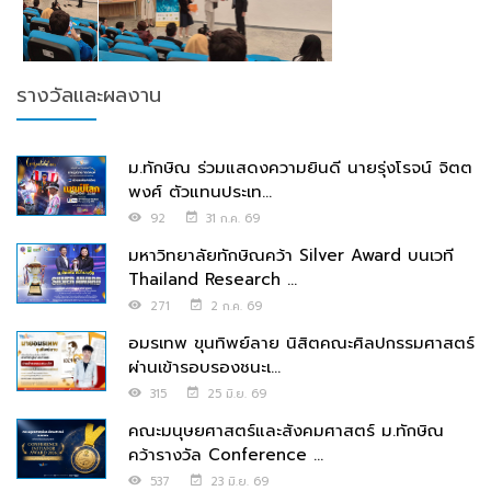
รางวัลและผลงาน
ม.ทักษิณ ร่วมแสดงความยินดี นายรุ่งโรจน์ จิตต
พงศ์ ตัวแทนประเท...
92
31 ก.ค. 69
มหาวิทยาลัยทักษิณคว้า Silver Award บนเวที
Thailand Research ...
271
2 ก.ค. 69
อมรเทพ ขุนทิพย์ลาย นิสิตคณะศิลปกรรมศาสตร์
ผ่านเข้ารอบรองชนะเ...
315
25 มิ.ย. 69
คณะมนุษยศาสตร์และสังคมศาสตร์ ม.ทักษิณ
คว้ารางวัล Conference ...
537
23 มิ.ย. 69