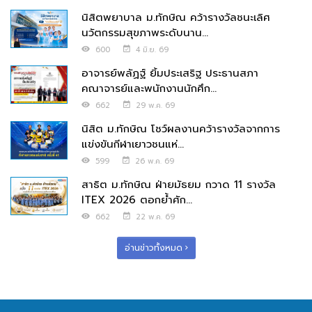
นิสิตพยาบาล ม.ทักษิณ คว้ารางวัลชนะเลิศ
นวัตกรรมสุขภาพระดับนาน...
600
4 มิ.ย. 69
อาจารย์พลัฏฐ์ ยิ้มประเสริฐ ประธานสภา
คณาจารย์และพนักงานนักศึก...
662
29 พ.ค. 69
นิสิต ม.ทักษิณ โชว์ผลงานคว้ารางวัลจากการ
แข่งขันกีฬาเยาวชนแห่...
599
26 พ.ค. 69
สาธิต ม.ทักษิณ ฝ่ายมัธยม กวาด 11 รางวัล
ITEX 2026 ตอกย้ำศัก...
662
22 พ.ค. 69
อ่านข่าวทั้งหมด