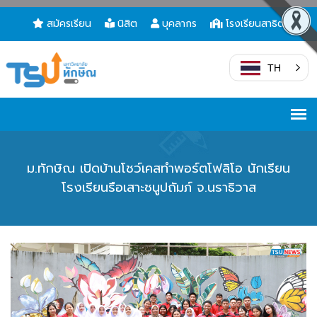
สมัครเรียน
นิสิต
บุคลากร
โรงเรียนสาธิต
TH
ม.ทักษิณ เปิดบ้านโชว์เคสทำพอร์ตโฟลิโอ นักเรียน
โรงเรียนรือเสาะชนูปถัมภ์ จ.นราธิวาส