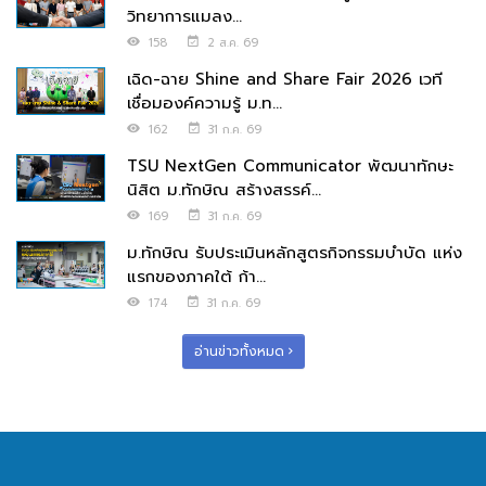
วิทยาการแมลง...
158
2 ส.ค. 69
เฉิด-ฉาย Shine and Share Fair 2026 เวที
เชื่อมองค์ความรู้ ม.ท...
162
31 ก.ค. 69
TSU NextGen Communicator พัฒนาทักษะ
นิสิต ม.ทักษิณ สร้างสรรค์...
169
31 ก.ค. 69
ม.ทักษิณ รับประเมินหลักสูตรกิจกรรมบำบัด แห่ง
แรกของภาคใต้ ก้า...
174
31 ก.ค. 69
อ่านข่าวทั้งหมด