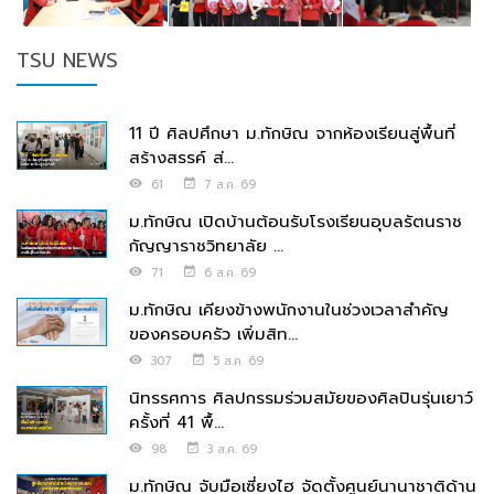
TSU NEWS
11 ปี ศิลปศึกษา ม.ทักษิณ จากห้องเรียนสู่พื้นที่
สร้างสรรค์ ส่...
61
7 ส.ค. 69
ม.ทักษิณ เปิดบ้านต้อนรับโรงเรียนอุบลรัตนราช
กัญญาราชวิทยาลัย ...
71
6 ส.ค. 69
ม.ทักษิณ เคียงข้างพนักงานในช่วงเวลาสำคัญ
ของครอบครัว เพิ่มสิท...
307
5 ส.ค. 69
นิทรรศการ ศิลปกรรมร่วมสมัยของศิลปินรุ่นเยาว์
ครั้งที่ 41 พื้...
98
3 ส.ค. 69
ม.ทักษิณ จับมือเซี่ยงไฮ จัดตั้งศูนย์นานาชาติด้าน